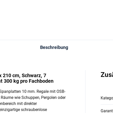
In den Warenkorb
In den Warenkorb
Beschreibung
Zus
x 210 cm, Schwarz, 7
t 300 kg pro Fachboden
Spanplatten 10 mm. Regale mit OSB-
e Räume wie Schuppen, Pergolen oder
Katego
enbereich mit direkter
einzigartige schraubenlose
Garant