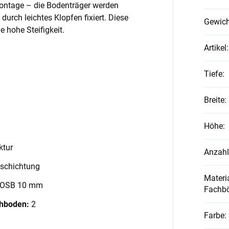
Montage – die Bodenträger werden
 durch leichtes Klopfen fixiert. Diese
Gewich
 hohe Steifigkeit.
Artikel
:
Tiefe
:
Breite
:
Höhe
:
ktur
Anzahl
schichtung
Materia
 OSB 10 mm
Fachb
chboden:
2
Farbe
: