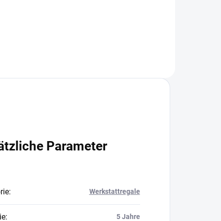
In den Warenkorb
ätzliche Parameter
rie
:
Werkstattregale
ie
:
5 Jahre