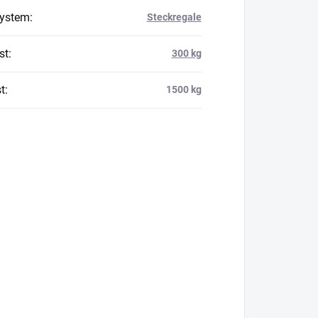
system
:
Steckregale
st
:
300 kg
t
:
1500 kg