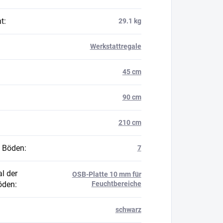
t
:
29.1 kg
Werkstattregale
45 cm
90 cm
210 cm
 Böden
:
7
l der
OSB-Platte 10 mm für
öden
:
Feuchtbereiche
schwarz