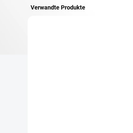
Verwandte Produkte
OSB 10 MM (FEUCHT)
LIEFERZEIT CA. 3 TAGE
Zusatz-Fachboden
Re
Biedrax 45 x 90 cm,
90
Schwarz, Fachboden OSB
ge
10 mm, Fachlast 300 kg
Ge
€18
€2
€14,90 ohne MwSt.
€1,
−
+