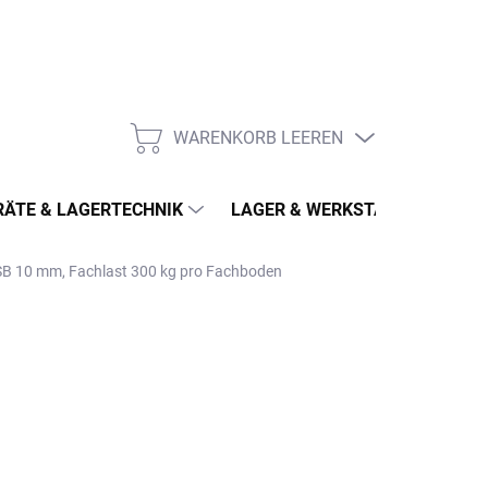
WARENKORB LEEREN
WARENKORB
ÄTE & LAGERTECHNIK
LAGER & WERKSTATT
MÖ
OSB 10 mm, Fachlast 300 kg pro Fachboden