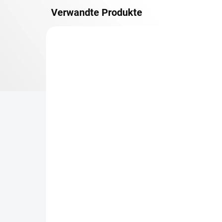
Verwandte Produkte
OSB 10 MM (FEUCHT)
LIEFERZEIT CA. 3 TAGE
Zusatz-Fachboden
Re
Biedrax 50 x 90 cm,
50
Schwarz, Fachboden OSB
ge
10 mm, Fachlast 300 kg
Ge
€19,80
€1
€16,40 ohne MwSt.
€1,
−
+