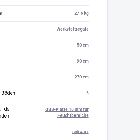
t
:
27.6 kg
Werkstattregale
50 cm
90 cm
270 cm
 Böden
:
6
l der
OSB-Platte 10 mm für
öden
:
Feuchtbereiche
schwarz