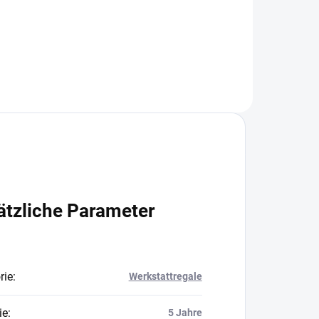
In den Warenkorb
ätzliche Parameter
rie
:
Werkstattregale
ie
:
5 Jahre