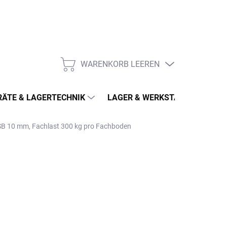
WARENKORB LEEREN
WARENKORB
ÄTE & LAGERTECHNIK
LAGER & WERKSTATT
MÖ
OSB 10 mm, Fachlast 300 kg pro Fachboden