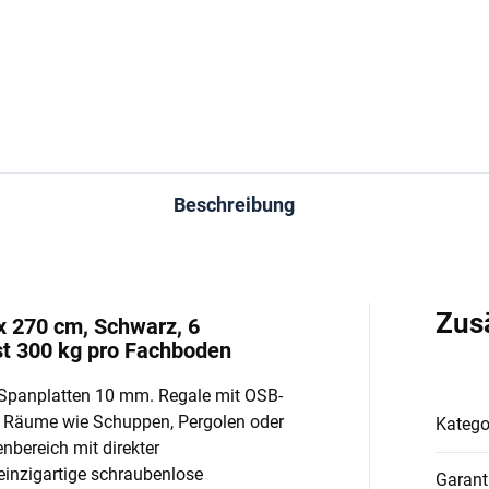
In den Warenkorb
In den Warenkorb
Beschreibung
Zus
x 270 cm, Schwarz, 6
t 300 kg pro Fachboden
Spanplatten 10 mm. Regale mit OSB-
e Räume wie Schuppen, Pergolen oder
Katego
enbereich mit direkter
einzigartige schraubenlose
Garant