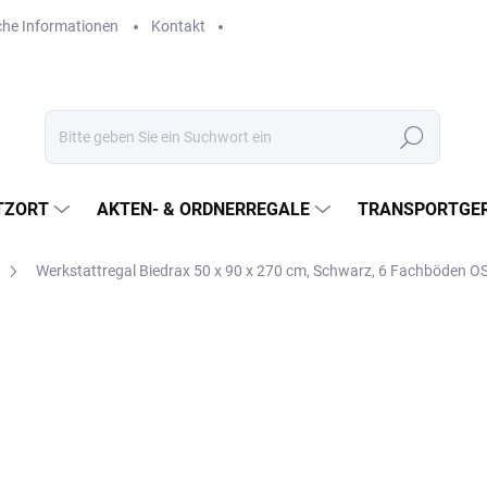
che Informationen
Kontakt
Suchen
TZORT
AKTEN- & ORDNERREGALE
TRANSPORTGER
Werkstattregal Biedrax 50 x 90 x 270 cm, Schwarz, 6 Fachböden 
€152,50
€126 ohne MwSt.
Verkaufspreis:
LIEFERZEIT CA. 3 TAGE