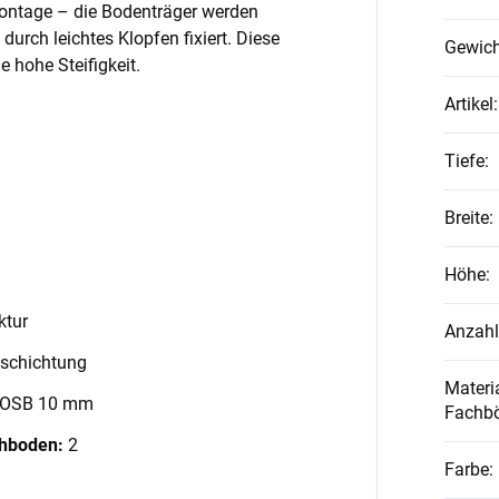
Montage – die Bodenträger werden
 durch leichtes Klopfen fixiert. Diese
Gewich
 hohe Steifigkeit.
Artikel
:
Tiefe
:
Breite
:
Höhe
:
ktur
Anzahl
schichtung
Materia
 OSB 10 mm
Fachb
chboden:
2
Farbe
: