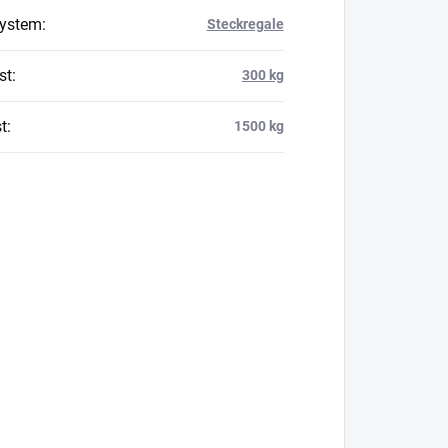
system
:
Steckregale
st
:
300 kg
t
:
1500 kg