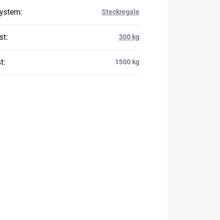
system
:
Steckregale
st
:
300 kg
t
:
1500 kg