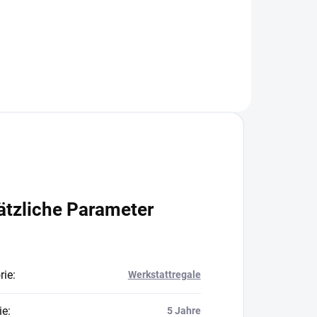
In den Warenkorb
ätzliche Parameter
rie
:
Werkstattregale
ie
:
5 Jahre