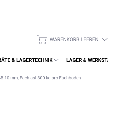
WARENKORB LEEREN
WARENKORB
ÄTE & LAGERTECHNIK
LAGER & WERKSTATT
MÖ
OSB 10 mm, Fachlast 300 kg pro Fachboden