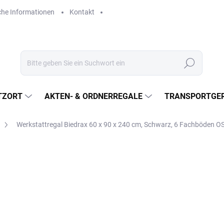
che Informationen
Kontakt
Suchen
TZORT
AKTEN- & ORDNERREGALE
TRANSPORTGER
Werkstattregal Biedrax 60 x 90 x 240 cm, Schwarz, 6 Fachböden 
€154,20
€127,40 ohne MwSt.
Verkaufspreis:
LIEFERZEIT CA. 3 TAGE