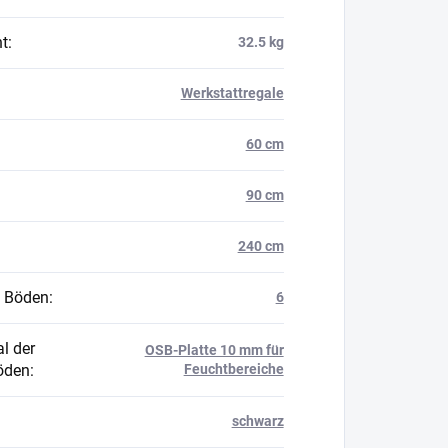
t
:
32.5 kg
Werkstattregale
60 cm
90 cm
240 cm
 Böden
:
6
l der
OSB-Platte 10 mm für
öden
:
Feuchtbereiche
schwarz