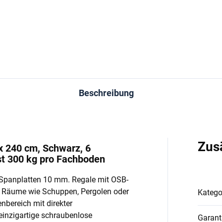
In den Warenkorb
In den Warenkorb
Beschreibung
Zus
x 240 cm, Schwarz, 6
t 300 kg pro Fachboden
Spanplatten 10 mm. Regale mit OSB-
e Räume wie Schuppen, Pergolen oder
Katego
enbereich mit direkter
einzigartige schraubenlose
Garant