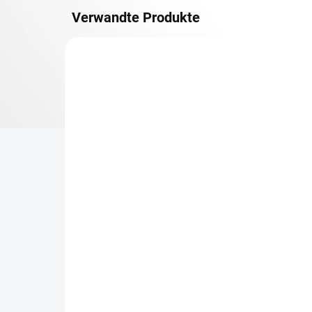
Verwandte Produkte
OSB 10 MM (FEUCHT)
LIEFERZEIT CA. 3 TAGE
Zusatz-Fachboden
Re
Biedrax 60 x 90 cm,
90
Schwarz, Fachboden OSB
ge
10 mm, Fachlast 300 kg
Ge
€21,20
€2
€17,50 ohne MwSt.
€1,
−
+