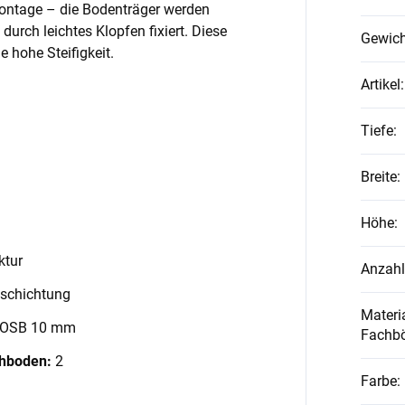
Montage – die Bodenträger werden
 durch leichtes Klopfen fixiert. Diese
Gewich
 hohe Steifigkeit.
Artikel
:
Tiefe
:
Breite
:
Höhe
:
ktur
Anzahl
schichtung
Materia
 OSB 10 mm
Fachb
chboden:
2
Farbe
: