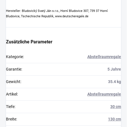
Hersteller: Bludovický Svatý Ján s.r.o., Horní Bludovice 307, 739 37 Horní
Bludovice, Tschechische Republik, www.deutscheregale.de
Zusätzliche Parameter
Kategorie
:
Abstellraumregale
Garantie
:
5 Jahre
Gewicht
:
35.4 kg
Artikel
:
Abstellraumregale
Tiefe
:
30 cm
Breite
:
130 cm