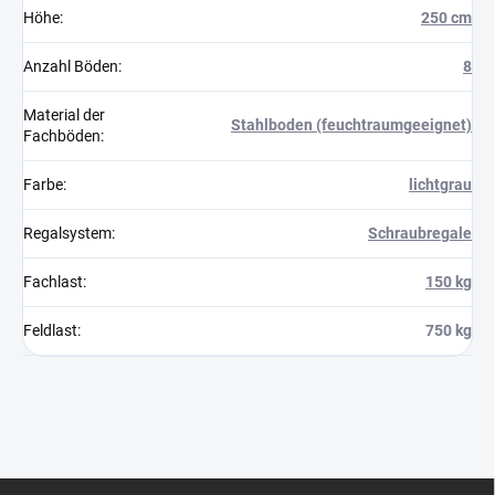
Höhe
:
250 cm
Anzahl Böden
:
8
Material der
Stahlboden (feuchtraumgeeignet)
Fachböden
:
Farbe
:
lichtgrau
Regalsystem
:
Schraubregale
Fachlast
:
150 kg
Feldlast
:
750 kg
F