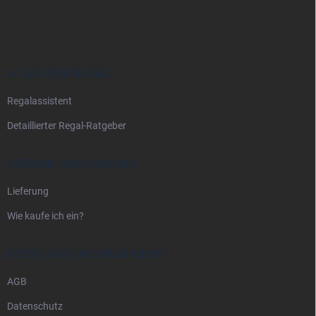
u
ß
z
e
i
ALLES ÜBER REGALE
l
Regalassistent
e
Detaillierter Regal-Ratgeber
VERSAND UND ZAHLUNG
Lieferung
Wie kaufe ich ein?
RECHTLICHE INFORMATIONEN
AGB
Datenschutz