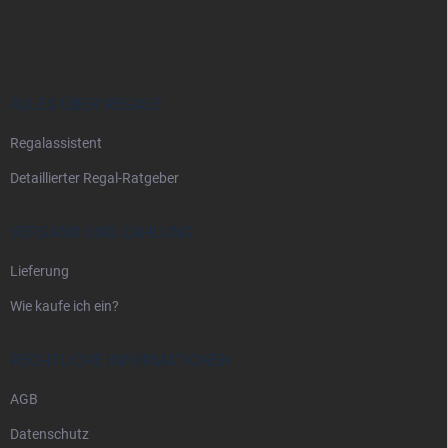
u
ß
z
e
i
ALLES ÜBER REGALE
l
Regalassistent
e
Detaillierter Regal-Ratgeber
VERSAND UND ZAHLUNG
Lieferung
Wie kaufe ich ein?
RECHTLICHE INFORMATIONEN
AGB
Datenschutz