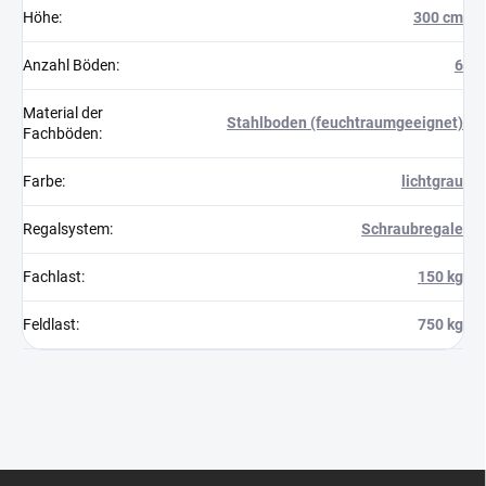
Höhe
:
300 cm
Anzahl Böden
:
6
Material der
Stahlboden (feuchtraumgeeignet)
Fachböden
:
Farbe
:
lichtgrau
Regalsystem
:
Schraubregale
Fachlast
:
150 kg
Feldlast
:
750 kg
F