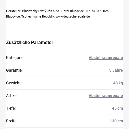
Hersteller: Bludovický Svatý Ján s.r.o., Horní Bludovice 307, 739 37 Horní
Bludovice, Tschechische Republik, www.deutscheregale.de
Zusätzliche Parameter
Kategorie
:
Abstellraumregale
Garantie
:
5 Jahre
Gewicht
:
48 kg
Artikel
:
Abstellraumregale
Tiefe
:
45 cm
Breite
:
130 cm