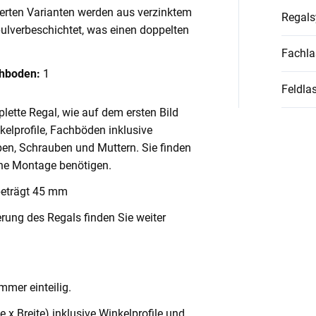
ierten Varianten werden aus verzinktem
Regal
pulverbeschichtet, was einen doppelten
Fachla
chboden:
1
Feldlas
lette Regal, wie auf dem ersten Bild
nkelprofile, Fachböden inklusive
en, Schrauben und Muttern. Sie finden
ache Montage benötigen.
beträgt 45 mm
rung des Regals finden Sie weiter
mmer einteilig.
x Breite) inklusive Winkelprofile und