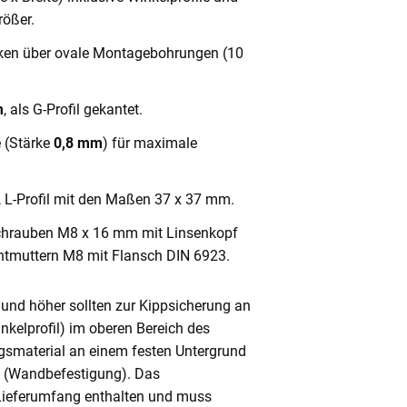
ößer.
cken über ovale Montagebohrungen (10
m
, als G-Profil gekantet.
e (Stärke
0,8 mm
) für maximale
, L-Profil mit den Maßen 37 x 37 mm.
chrauben M8 x 16 mm mit Linsenkopf
ntmuttern M8 mit Flansch DIN 6923.
und höher sollten zur Kippsicherung an
nkelprofil) im oberen Bereich des
gsmaterial an einem festen Untergrund
n (Wandbefestigung). Das
 Lieferumfang enthalten und muss