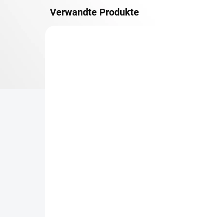
Verwandte Produkte
METALLBÖDEN
TOP: SCHRAUBREGALE
LIEFERZEIT CA. 21 TAGE
Zusatz-Fachboden
Be
Biedrax 50 x 130 cm,
Sc
Lichtgrau, Fachlast 150
Sc
kg
cm
€76,50
€7
€63,20 ohne MwSt.
€5,
−
+