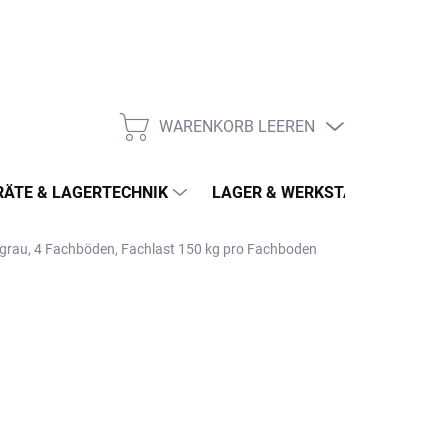
WARENKORB LEEREN
WARENKORB
ÄTE & LAGERTECHNIK
LAGER & WERKSTATT
MÖ
tgrau, 4 Fachböden, Fachlast 150 kg pro Fachboden