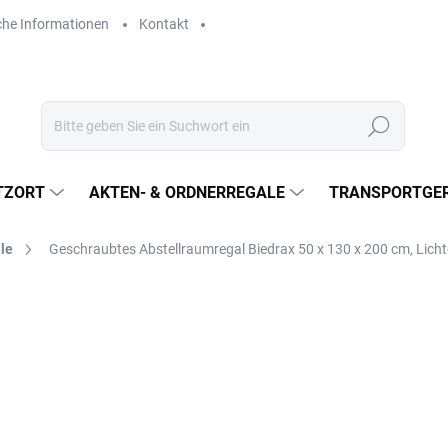
che Informationen
Kontakt
Suchen
TZORT
AKTEN- & ORDNERREGALE
TRANSPORTGER
le
Geschraubtes Abstellraumregal Biedrax 50 x 130 x 200 cm, Lich
€403,20
€333,20 ohne MwSt.
Verkaufspreis:
LIEFERZEIT CA. 21 TAGE