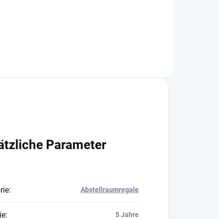
In den Warenkorb
ätzliche Parameter
rie
:
Abstellraumregale
ie
:
5 Jahre