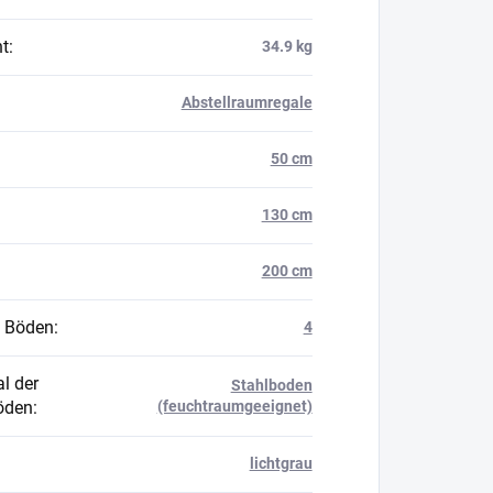
t
:
34.9 kg
Abstellraumregale
50 cm
130 cm
200 cm
 Böden
:
4
l der
Stahlboden
öden
:
(feuchtraumgeeignet)
lichtgrau