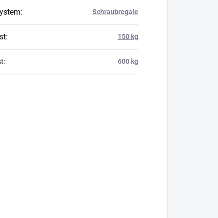
system
:
Schraubregale
st
:
150 kg
t
:
600 kg