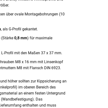
ößer.
cken über ovale Montagebohrungen (10
m
, als G-Profil gekantet.
e (Stärke
0,8 mm
) für maximale
, L-Profil mit den Maßen 37 x 37 mm.
chrauben M8 x 16 mm mit Linsenkopf
ntmuttern M8 mit Flansch DIN 6923.
und höher sollten zur Kippsicherung an
nkelprofil) im oberen Bereich des
gsmaterial an einem festen Untergrund
n (Wandbefestigung). Das
 Lieferumfang enthalten und muss