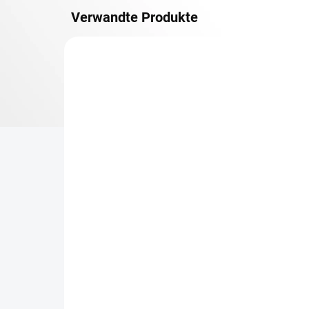
Verwandte Produkte
METALLBÖDEN
TOP: SCHRAUBREGALE
LIEFERZEIT CA. 21 TAGE
Zusatz-Fachboden
Be
Biedrax 50 x 130 cm,
Sc
Lichtgrau, Fachlast 150
Sc
kg
cm
€76,50
€7
€63,20 ohne MwSt.
€5,
−
+