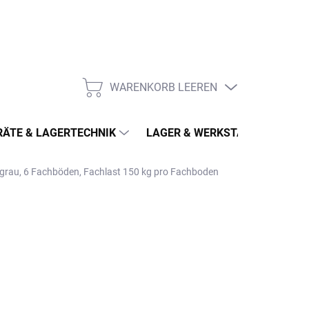
WARENKORB LEEREN
WARENKORB
ÄTE & LAGERTECHNIK
LAGER & WERKSTATT
MÖ
tgrau, 6 Fachböden, Fachlast 150 kg pro Fachboden