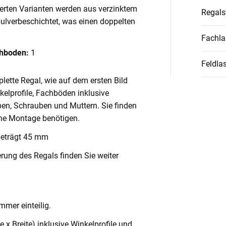
ierten Varianten werden aus verzinktem
Regal
pulverbeschichtet, was einen doppelten
Fachla
chboden:
1
Feldlas
lette Regal, wie auf dem ersten Bild
nkelprofile, Fachböden inklusive
en, Schrauben und Muttern. Sie finden
ache Montage benötigen.
beträgt 45 mm
rung des Regals finden Sie weiter
mmer einteilig.
x Breite) inklusive Winkelprofile und