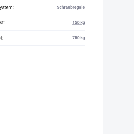
system
:
Schraubregale
st
:
150 kg
t
:
750 kg