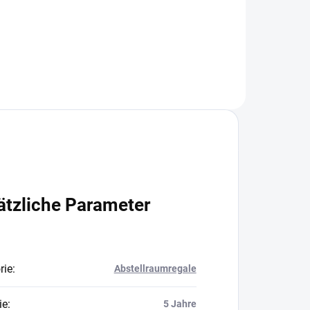
In den Warenkorb
ätzliche Parameter
rie
:
Abstellraumregale
ie
:
5 Jahre