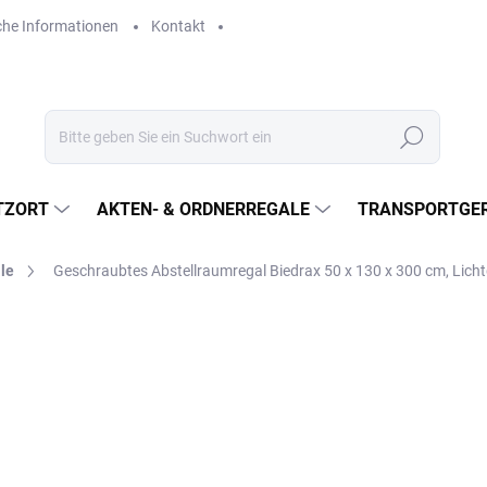
che Informationen
Kontakt
Suchen
TZORT
AKTEN- & ORDNERREGALE
TRANSPORTGER
le
Geschraubtes Abstellraumregal Biedrax 50 x 130 x 300 cm, Lich
€621
€513,20 ohne MwSt.
Verkaufspreis:
LIEFERZEIT CA. 21 TAGE