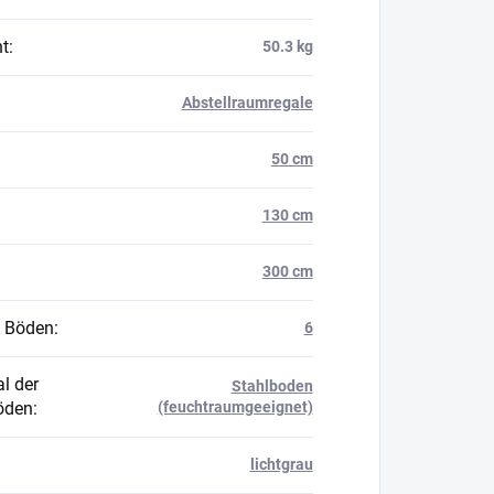
t
:
50.3 kg
Abstellraumregale
50 cm
130 cm
300 cm
 Böden
:
6
l der
Stahlboden
öden
:
(feuchtraumgeeignet)
lichtgrau