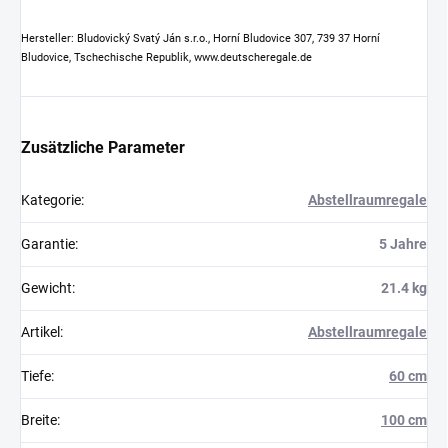
Hersteller: Bludovický Svatý Ján s.r.o., Horní Bludovice 307, 739 37 Horní
Bludovice, Tschechische Republik, www.deutscheregale.de
Zusätzliche Parameter
Kategorie
:
Abstellraumregale
Garantie
:
5 Jahre
Gewicht
:
21.4 kg
Artikel
:
Abstellraumregale
Tiefe
:
60 cm
Breite
:
100 cm