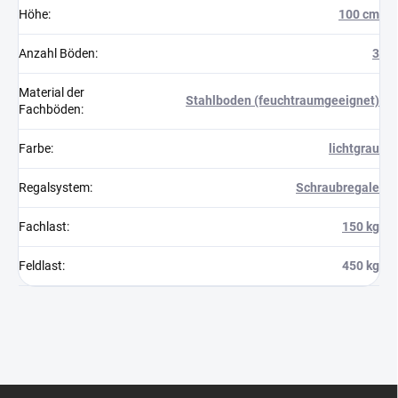
Höhe
:
100 cm
Anzahl Böden
:
3
Material der
Stahlboden (feuchtraumgeeignet)
Fachböden
:
Farbe
:
lichtgrau
Regalsystem
:
Schraubregale
Fachlast
:
150 kg
Feldlast
:
450 kg
F