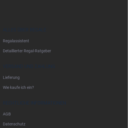
u
ß
z
e
i
ALLES ÜBER REGALE
l
Regalassistent
e
Detaillierter Regal-Ratgeber
VERSAND UND ZAHLUNG
Lieferung
Wie kaufe ich ein?
RECHTLICHE INFORMATIONEN
AGB
Datenschutz