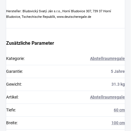
Hersteller: Bludovický Svatý Ján s.r.o., Horní Bludovice 307, 739 37 Horní
Bludovice, Tschechische Republik, www.deutscheregale.de
Zusätzliche Parameter
Kategorie
:
Abstellraumregale
Garantie
:
5 Jahre
Gewicht
:
31.3 kg
Artikel
:
Abstellraumregale
Tiefe
:
60 cm
Breite
:
100 cm