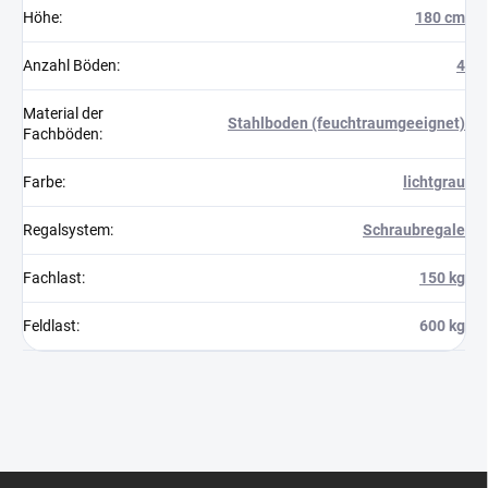
Höhe
:
180 cm
Anzahl Böden
:
4
Material der
Stahlboden (feuchtraumgeeignet)
Fachböden
:
Farbe
:
lichtgrau
Regalsystem
:
Schraubregale
Fachlast
:
150 kg
Feldlast
:
600 kg
F