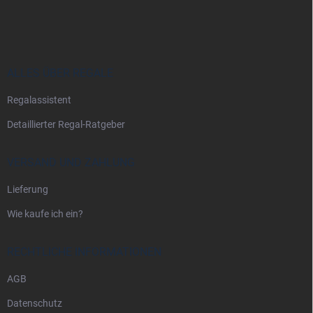
u
ß
z
e
i
ALLES ÜBER REGALE
l
Regalassistent
e
Detaillierter Regal-Ratgeber
VERSAND UND ZAHLUNG
Lieferung
Wie kaufe ich ein?
RECHTLICHE INFORMATIONEN
AGB
Datenschutz