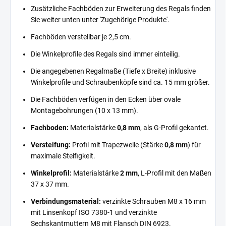
Zusätzliche Fachböden zur Erweiterung des Regals finden
Sie weiter unten unter 'Zugehörige Produkte'.
Fachböden verstellbar je 2,5 cm.
Die Winkelprofile des Regals sind immer einteilig.
Die angegebenen Regalmaße (Tiefe x Breite) inklusive
Winkelprofile und Schraubenköpfe sind ca. 15 mm größer.
Die Fachböden verfügen in den Ecken über ovale
Montagebohrungen (10 x 13 mm).
Fachboden:
Materialstärke
0,8 mm
, als G-Profil gekantet.
Versteifung:
Profil mit Trapezwelle (Stärke
0,8 mm
) für
maximale Steifigkeit.
Winkelprofil:
Materialstärke
2 mm
, L-Profil mit den Maßen
37 x 37 mm.
Verbindungsmaterial:
verzinkte Schrauben M8 x 16 mm
mit Linsenkopf ISO 7380-1 und verzinkte
Sechskantmuttern M8 mit Flansch DIN 6923.