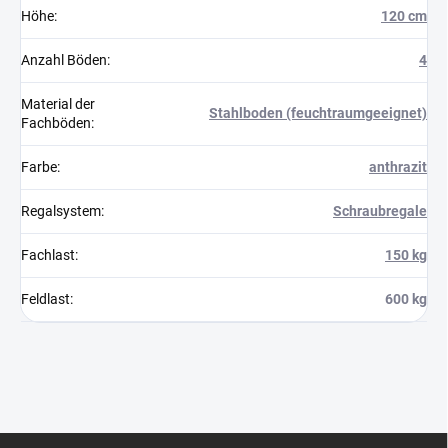
Höhe
:
120 cm
Anzahl Böden
:
4
Material der
Stahlboden (feuchtraumgeeignet)
Fachböden
:
Farbe
:
anthrazit
Regalsystem
:
Schraubregale
Fachlast
:
150 kg
Feldlast
:
600 kg
F