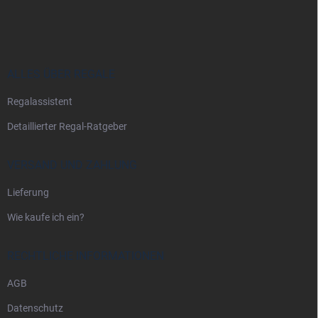
u
ß
z
e
i
ALLES ÜBER REGALE
l
Regalassistent
e
Detaillierter Regal-Ratgeber
VERSAND UND ZAHLUNG
Lieferung
Wie kaufe ich ein?
RECHTLICHE INFORMATIONEN
AGB
Datenschutz