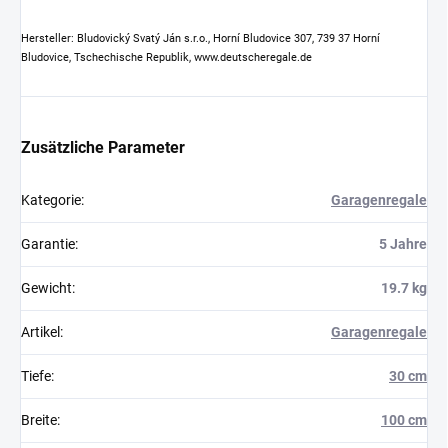
Hersteller: Bludovický Svatý Ján s.r.o., Horní Bludovice 307, 739 37 Horní
Bludovice, Tschechische Republik, www.deutscheregale.de
Zusätzliche Parameter
Kategorie
:
Garagenregale
Garantie
:
5 Jahre
Gewicht
:
19.7 kg
Artikel
:
Garagenregale
Tiefe
:
30 cm
Breite
:
100 cm