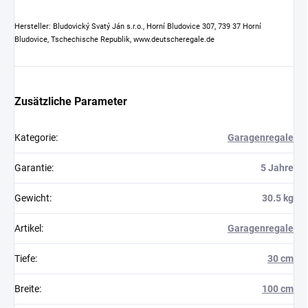
Hersteller: Bludovický Svatý Ján s.r.o., Horní Bludovice 307, 739 37 Horní
Bludovice, Tschechische Republik, www.deutscheregale.de
Zusätzliche Parameter
Kategorie
:
Garagenregale
Garantie
:
5 Jahre
Gewicht
:
30.5 kg
Artikel
:
Garagenregale
Tiefe
:
30 cm
Breite
:
100 cm