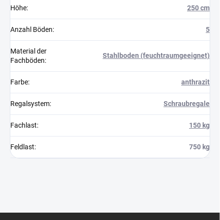
Höhe
:
250 cm
Anzahl Böden
:
5
Material der
Stahlboden (feuchtraumgeeignet)
Fachböden
:
Farbe
:
anthrazit
Regalsystem
:
Schraubregale
Fachlast
:
150 kg
Feldlast
:
750 kg
F