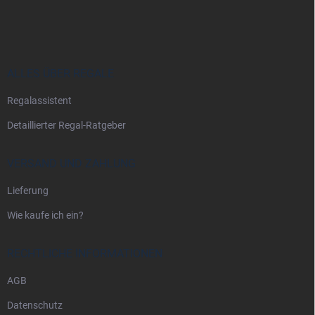
u
ß
z
e
i
ALLES ÜBER REGALE
l
Regalassistent
e
Detaillierter Regal-Ratgeber
VERSAND UND ZAHLUNG
Lieferung
Wie kaufe ich ein?
RECHTLICHE INFORMATIONEN
AGB
Datenschutz