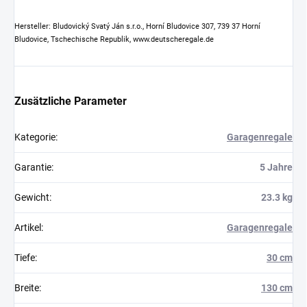
Hersteller: Bludovický Svatý Ján s.r.o., Horní Bludovice 307, 739 37 Horní
Bludovice, Tschechische Republik, www.deutscheregale.de
Zusätzliche Parameter
Kategorie
:
Garagenregale
Garantie
:
5 Jahre
Gewicht
:
23.3 kg
Artikel
:
Garagenregale
Tiefe
:
30 cm
Breite
:
130 cm