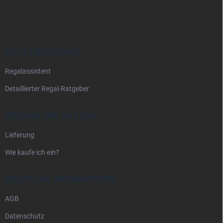
u
ß
z
e
i
ALLES ÜBER REGALE
l
Regalassistent
e
Detaillierter Regal-Ratgeber
VERSAND UND ZAHLUNG
Lieferung
Wie kaufe ich ein?
RECHTLICHE INFORMATIONEN
AGB
Datenschutz