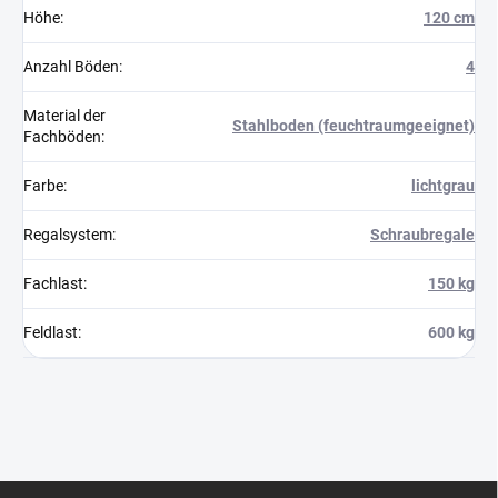
Höhe
:
120 cm
Anzahl Böden
:
4
Material der
Stahlboden (feuchtraumgeeignet)
Fachböden
:
Farbe
:
lichtgrau
Regalsystem
:
Schraubregale
Fachlast
:
150 kg
Feldlast
:
600 kg
F