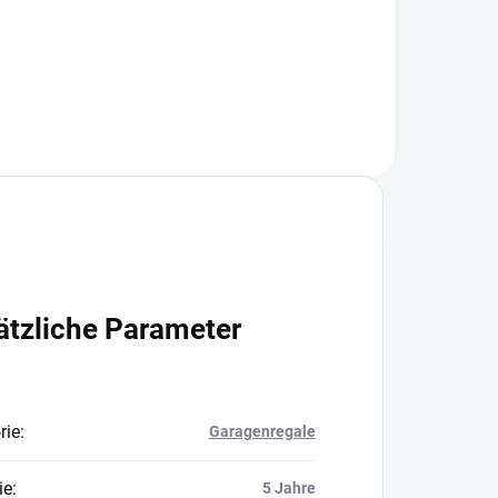
In den Warenkorb
ätzliche Parameter
rie
:
Garagenregale
ie
:
5 Jahre