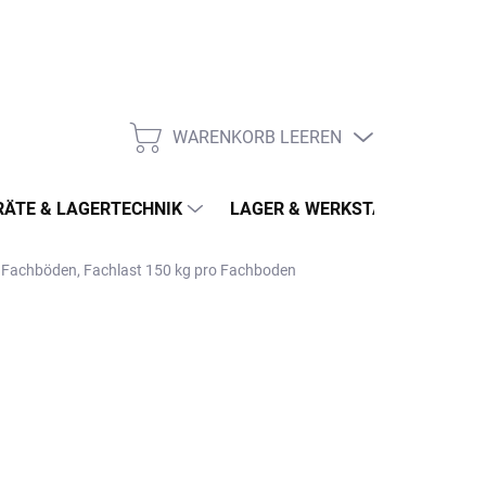
WARENKORB LEEREN
WARENKORB
ÄTE & LAGERTECHNIK
LAGER & WERKSTATT
MÖ
8 Fachböden, Fachlast 150 kg pro Fachboden