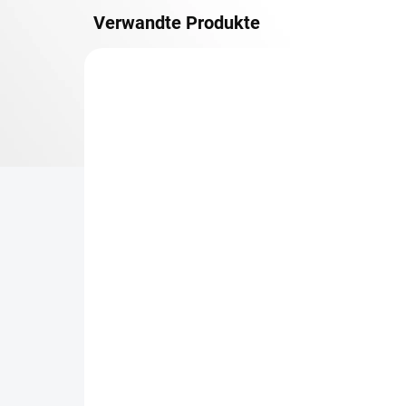
Verwandte Produkte
METALLBÖDEN
TOP: SCHRAUBREGALE
LIEFERZEIT CA. 21 TAGE
Zusatz-Fachboden
Be
Biedrax 30 x 130 cm,
Sc
Lichtgrau, Fachlast 150
Sc
kg
cm
€59,50
€6
€49,20 ohne MwSt.
€5,
−
+