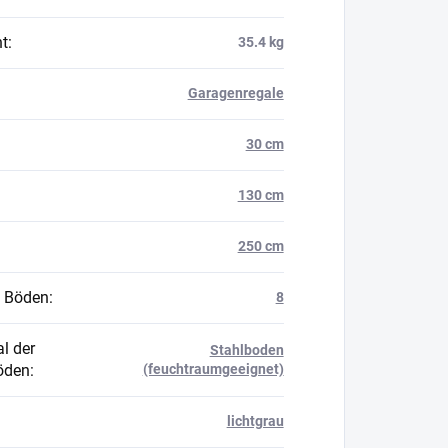
t
:
35.4 kg
Garagenregale
30 cm
130 cm
250 cm
 Böden
:
8
l der
Stahlboden
öden
:
(feuchtraumgeeignet)
lichtgrau