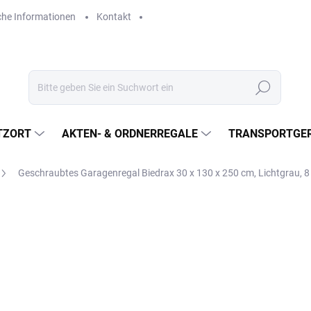
che Informationen
Kontakt
Suchen
TZORT
AKTEN- & ORDNERREGALE
TRANSPORTGER
Geschraubtes Garagenregal Biedrax 30 x 130 x 250 cm, Lichtgrau, 
€595,30
€492 ohne MwSt.
Verkaufspreis:
LIEFERZEIT CA. 21 TAGE