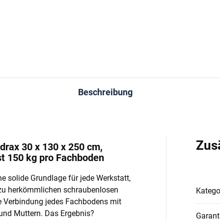
In den Warenkorb
In den Warenkorb
Beschreibung
Zus
drax 30 x 130 x 250 cm,
st 150 kg pro Fachboden
e solide Grundlage für jede Werkstatt,
 zu herkömmlichen schraubenlosen
Katego
e Verbindung jedes Fachbodens mit
und Muttern. Das Ergebnis?
Garant