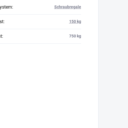
system
:
Schraubregale
st
:
150 kg
t
:
750 kg