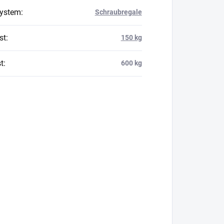
system
:
Schraubregale
st
:
150 kg
t
:
600 kg