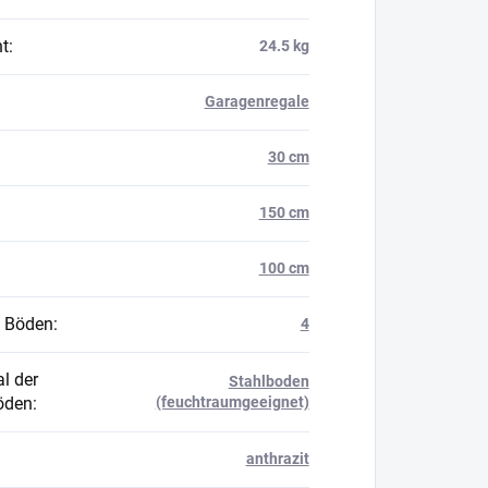
t
:
24.5 kg
Garagenregale
30 cm
150 cm
100 cm
 Böden
:
4
l der
Stahlboden
öden
:
(feuchtraumgeeignet)
anthrazit