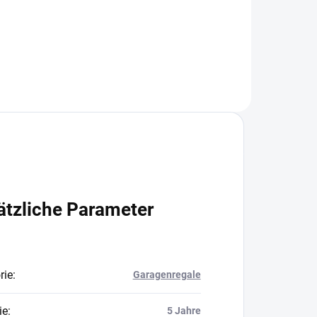
In den Warenkorb
ätzliche Parameter
rie
:
Garagenregale
ie
:
5 Jahre