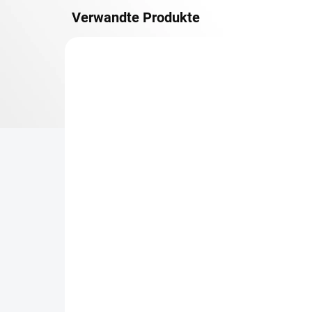
Verwandte Produkte
METALLBÖDEN
TOP: SCHRAUBREGALE
LIEFERZEIT CA. 21 TAGE
Zusatz-Fachboden
Be
Biedrax 30 x 150 cm,
Sc
Anthracit, Fachlast 150
Sc
kg
cm
€73,90
€6
€61,10 ohne MwSt.
€5,
−
+