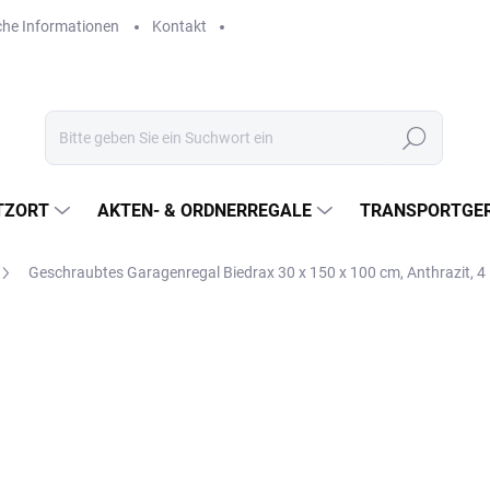
che Informationen
Kontakt
Suchen
TZORT
AKTEN- & ORDNERREGALE
TRANSPORTGER
Geschraubtes Garagenregal Biedrax 30 x 150 x 100 cm, Anthrazit, 
€349
€288,40 ohne MwSt.
Verkaufspreis:
LIEFERZEIT CA. 21 TAGE