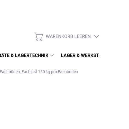
WARENKORB LEEREN
WARENKORB
ÄTE & LAGERTECHNIK
LAGER & WERKSTATT
MÖ
4 Fachböden, Fachlast 150 kg pro Fachboden