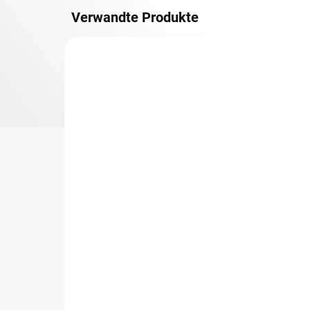
Verwandte Produkte
METALLBÖDEN
TOP: SCHRAUBREGALE
LIEFERZEIT CA. 21 TAGE
Zusatz-Fachboden
Be
Biedrax 30 x 150 cm,
Sc
Anthracit, Fachlast 150
Sc
kg
cm
€73,90
€6
€61,10 ohne MwSt.
€5,
−
+