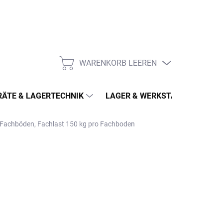
WARENKORB LEEREN
WARENKORB
ÄTE & LAGERTECHNIK
LAGER & WERKSTATT
MÖ
6 Fachböden, Fachlast 150 kg pro Fachboden