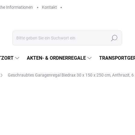
che Informationen
Kontakt
Suchen
TZORT
AKTEN- & ORDNERREGALE
TRANSPORTGER
Geschraubtes Garagenregal Biedrax 30 x 150 x 250 cm, Anthrazit, 
€567
€468,60 ohne MwSt.
Verkaufspreis:
LIEFERZEIT CA. 21 TAGE