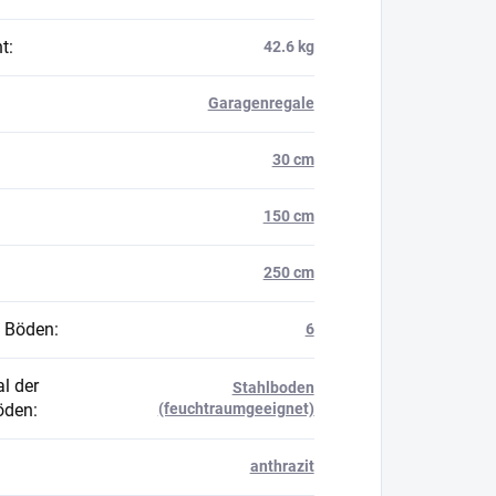
t
:
42.6 kg
Garagenregale
30 cm
150 cm
250 cm
 Böden
:
6
l der
Stahlboden
öden
:
(feuchtraumgeeignet)
anthrazit