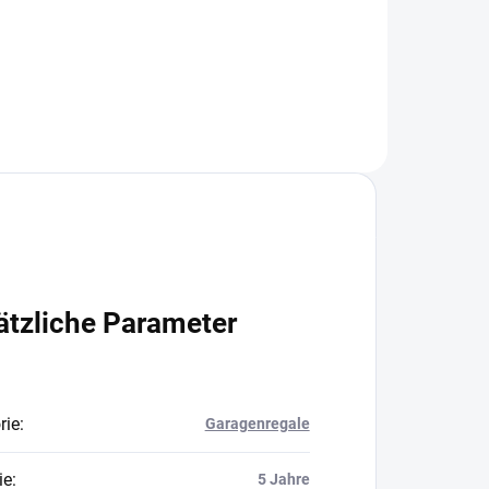
In den Warenkorb
ätzliche Parameter
rie
:
Garagenregale
ie
:
5 Jahre