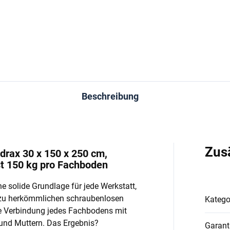
In den Warenkorb
In den Warenkorb
Beschreibung
Zus
drax 30 x 150 x 250 cm,
st 150 kg pro Fachboden
e solide Grundlage für jede Werkstatt,
 zu herkömmlichen schraubenlosen
Katego
e Verbindung jedes Fachbodens mit
und Muttern. Das Ergebnis?
Garant