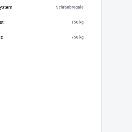
system
:
Schraubregale
st
:
150 kg
t
:
750 kg