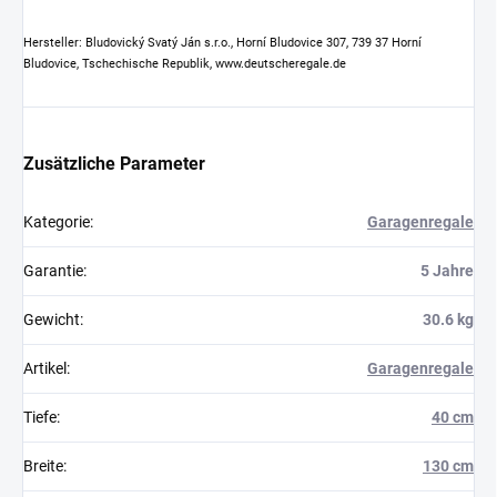
Hersteller: Bludovický Svatý Ján s.r.o., Horní Bludovice 307, 739 37 Horní
Bludovice, Tschechische Republik, www.deutscheregale.de
Zusätzliche Parameter
Kategorie
:
Garagenregale
Garantie
:
5 Jahre
Gewicht
:
30.6 kg
Artikel
:
Garagenregale
Tiefe
:
40 cm
Breite
:
130 cm