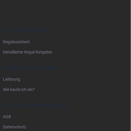
u
ß
z
e
i
ALLES ÜBER REGALE
l
Regalassistent
e
Detaillierter Regal-Ratgeber
VERSAND UND ZAHLUNG
Lieferung
Wie kaufe ich ein?
RECHTLICHE INFORMATIONEN
AGB
Datenschutz