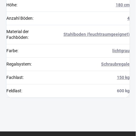
Höhe
:
180 cm
Anzahl Böden
:
4
Material der
Stahlboden (feuchtraumgeeignet)
Fachböden
:
Farbe
:
lichtgrau
Regalsystem
:
Schraubregale
Fachlast
:
150 kg
Feldlast
:
600 kg
F