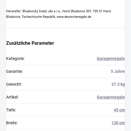
Hersteller: Bludovický Svatý Ján s.r.o., Horní Bludovice 307, 739 37 Horní
Bludovice, Tschechische Republik, www.deutscheregale.de
Zusätzliche Parameter
Kategorie
:
Garagenregale
Garantie
:
5 Jahre
Gewicht
:
27.3 kg
Artikel
:
Garagenregale
Tiefe
:
45 cm
Breite
:
130 cm