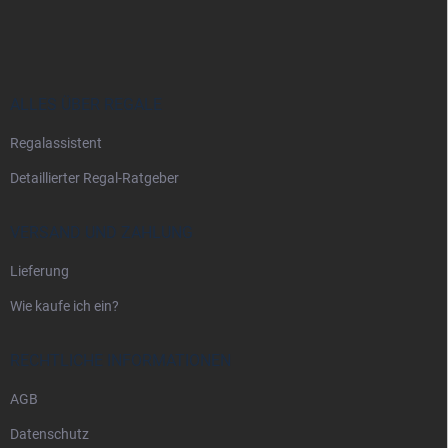
u
ß
z
e
i
ALLES ÜBER REGALE
l
Regalassistent
e
Detaillierter Regal-Ratgeber
VERSAND UND ZAHLUNG
Lieferung
Wie kaufe ich ein?
RECHTLICHE INFORMATIONEN
AGB
Datenschutz