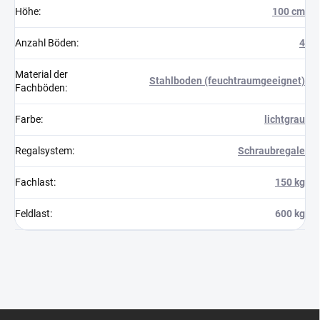
Höhe
:
100 cm
Anzahl Böden
:
4
Material der
Stahlboden (feuchtraumgeeignet)
Fachböden
:
Farbe
:
lichtgrau
Regalsystem
:
Schraubregale
Fachlast
:
150 kg
Feldlast
:
600 kg
F