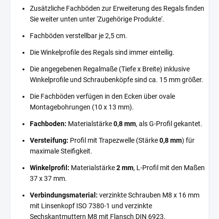
Zusätzliche Fachböden zur Erweiterung des Regals finden
Sie weiter unten unter 'Zugehörige Produkte'.
Fachböden verstellbar je 2,5 cm.
Die Winkelprofile des Regals sind immer einteilig.
Die angegebenen Regalmaße (Tiefe x Breite) inklusive
Winkelprofile und Schraubenköpfe sind ca. 15 mm größer.
Die Fachböden verfügen in den Ecken über ovale
Montagebohrungen (10 x 13 mm).
Fachboden:
Materialstärke
0,8 mm
, als G-Profil gekantet.
Versteifung:
Profil mit Trapezwelle (Stärke
0,8 mm
) für
maximale Steifigkeit.
Winkelprofil:
Materialstärke
2 mm
, L-Profil mit den Maßen
37 x 37 mm.
Verbindungsmaterial:
verzinkte Schrauben M8 x 16 mm
mit Linsenkopf ISO 7380-1 und verzinkte
Sechskantmuttern M8 mit Flansch DIN 6923.