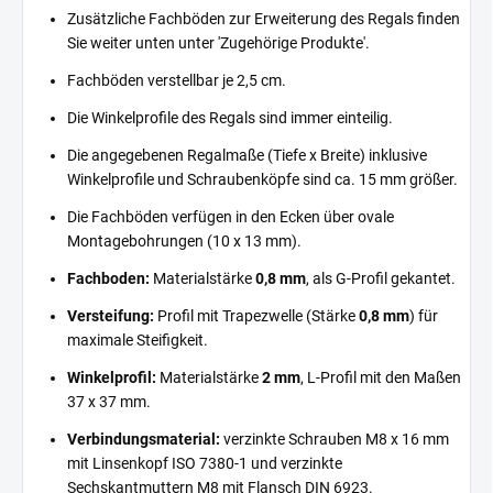
Zusätzliche Fachböden zur Erweiterung des Regals finden
Sie weiter unten unter 'Zugehörige Produkte'.
Fachböden verstellbar je 2,5 cm.
Die Winkelprofile des Regals sind immer einteilig.
Die angegebenen Regalmaße (Tiefe x Breite) inklusive
Winkelprofile und Schraubenköpfe sind ca. 15 mm größer.
Die Fachböden verfügen in den Ecken über ovale
Montagebohrungen (10 x 13 mm).
Fachboden:
Materialstärke
0,8 mm
, als G-Profil gekantet.
Versteifung:
Profil mit Trapezwelle (Stärke
0,8 mm
) für
maximale Steifigkeit.
Winkelprofil:
Materialstärke
2 mm
, L-Profil mit den Maßen
37 x 37 mm.
Verbindungsmaterial:
verzinkte Schrauben M8 x 16 mm
mit Linsenkopf ISO 7380-1 und verzinkte
Sechskantmuttern M8 mit Flansch DIN 6923.