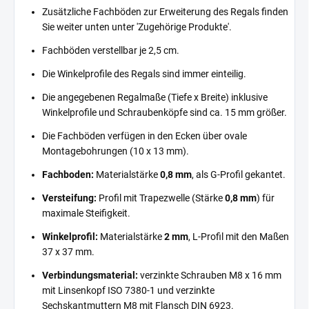
Zusätzliche Fachböden zur Erweiterung des Regals finden
Sie weiter unten unter 'Zugehörige Produkte'.
Fachböden verstellbar je 2,5 cm.
Die Winkelprofile des Regals sind immer einteilig.
Die angegebenen Regalmaße (Tiefe x Breite) inklusive
Winkelprofile und Schraubenköpfe sind ca. 15 mm größer.
Die Fachböden verfügen in den Ecken über ovale
Montagebohrungen (10 x 13 mm).
Fachboden:
Materialstärke
0,8 mm
, als G-Profil gekantet.
Versteifung:
Profil mit Trapezwelle (Stärke
0,8 mm
) für
maximale Steifigkeit.
Winkelprofil:
Materialstärke
2 mm
, L-Profil mit den Maßen
37 x 37 mm.
Verbindungsmaterial:
verzinkte Schrauben M8 x 16 mm
mit Linsenkopf ISO 7380-1 und verzinkte
Sechskantmuttern M8 mit Flansch DIN 6923.