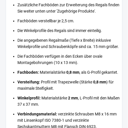
Zusätzliche Fachböden zur Erweiterung des Regals finden
Sie weiter unten unter 'Zugehörige Produkte'.
Fachböden verstellbar je 2,5 cm.
Die Winkelprofile des Regals sind immer einteilig.
Die angegebenen Regalmaße (Tiefe x Breite) inklusive
Winkelprofile und Schraubenköpfe sind ca. 15 mm größer.
Die Fachböden verfügen in den Ecken über ovale
Montagebohrungen (10 x 13 mm).
Fachboden:
Materialstärke
0,8 mm
, als G-Profil gekantet.
Versteifung:
Profil mit Trapezwelle (Stärke
0,8 mm
) für
maximale Steifigkeit.
Winkelprofil:
Materialstärke
2 mm
, L-Profil mit den Maßen
37 x 37 mm.
Verbindungsmaterial:
verzinkte Schrauben M8 x 16 mm
mit Linsenkopf ISO 7380-1 und verzinkte
Sechskantmuttern M8 mit Flansch DIN 6923.