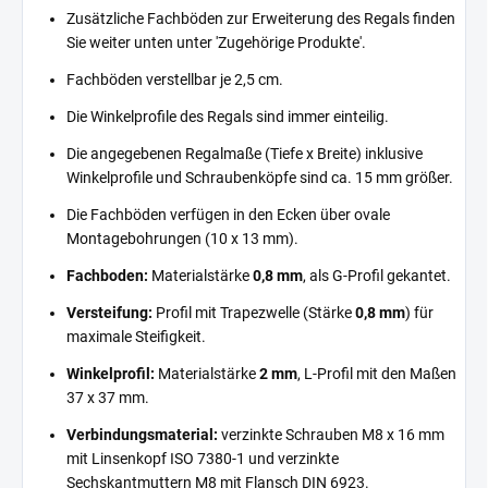
Zusätzliche Fachböden zur Erweiterung des Regals finden
Sie weiter unten unter 'Zugehörige Produkte'.
Fachböden verstellbar je 2,5 cm.
Die Winkelprofile des Regals sind immer einteilig.
Die angegebenen Regalmaße (Tiefe x Breite) inklusive
Winkelprofile und Schraubenköpfe sind ca. 15 mm größer.
Die Fachböden verfügen in den Ecken über ovale
Montagebohrungen (10 x 13 mm).
Fachboden:
Materialstärke
0,8 mm
, als G-Profil gekantet.
Versteifung:
Profil mit Trapezwelle (Stärke
0,8 mm
) für
maximale Steifigkeit.
Winkelprofil:
Materialstärke
2 mm
, L-Profil mit den Maßen
37 x 37 mm.
Verbindungsmaterial:
verzinkte Schrauben M8 x 16 mm
mit Linsenkopf ISO 7380-1 und verzinkte
Sechskantmuttern M8 mit Flansch DIN 6923.