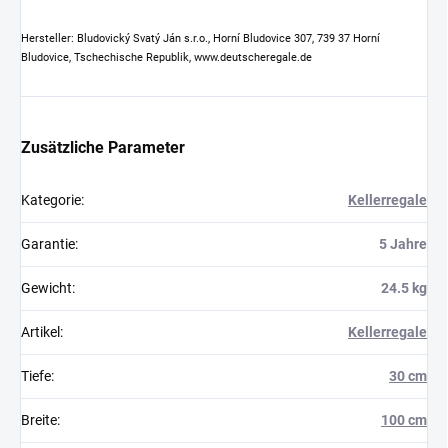
Hersteller: Bludovický Svatý Ján s.r.o., Horní Bludovice 307, 739 37 Horní
Bludovice, Tschechische Republik, www.deutscheregale.de
Zusätzliche Parameter
Kategorie
:
Kellerregale
Garantie
:
5 Jahre
Gewicht
:
24.5 kg
Artikel
:
Kellerregale
Tiefe
:
30 cm
Breite
:
100 cm