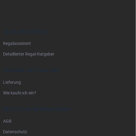
u
ß
z
e
i
ALLES ÜBER REGALE
l
Regalassistent
e
Detaillierter Regal-Ratgeber
VERSAND UND ZAHLUNG
Lieferung
Wie kaufe ich ein?
RECHTLICHE INFORMATIONEN
AGB
Datenschutz