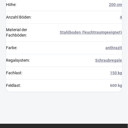
Höhe
:
200 cm
Anzahl Böden
:
4
Material der
Stahlboden (feuchtraumgeeignet)
Fachböden
:
Farbe
:
anthrazit
Regalsystem
:
Schraubregale
Fachlast
:
150 kg
Feldlast
:
600 kg
F