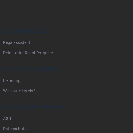
u
ß
z
e
i
ALLES ÜBER REGALE
l
Regalassistent
e
Detaillierter Regal-Ratgeber
VERSAND UND ZAHLUNG
Lieferung
Wie kaufe ich ein?
RECHTLICHE INFORMATIONEN
AGB
Datenschutz