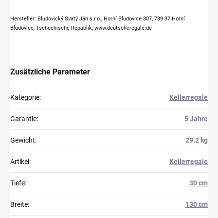
Hersteller: Bludovický Svatý Ján s.r.o., Horní Bludovice 307, 739 37 Horní
Bludovice, Tschechische Republik, www.deutscheregale.de
Zusätzliche Parameter
Kategorie
:
Kellerregale
Garantie
:
5 Jahre
Gewicht
:
29.2 kg
Artikel
:
Kellerregale
Tiefe
:
30 cm
Breite
:
130 cm