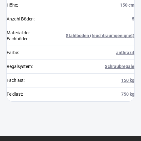
Höhe
:
150 cm
Anzahl Böden
:
5
Material der
Stahlboden (feuchtraumgeeignet)
Fachböden
:
Farbe
:
anthrazit
Regalsystem
:
Schraubregale
Fachlast
:
150 kg
Feldlast
:
750 kg
F