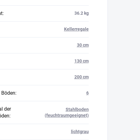
t
:
36.2 kg
Kellerregale
30 cm
130 cm
200 cm
 Böden
:
6
l der
Stahlboden
öden
:
(feuchtraumgeeignet)
lichtgrau