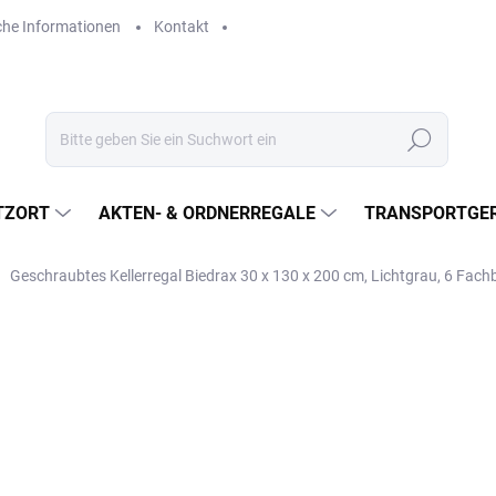
che Informationen
Kontakt
Suchen
TZORT
AKTEN- & ORDNERREGALE
TRANSPORTGER
Geschraubtes Kellerregal Biedrax 30 x 130 x 200 cm, Lichtgrau, 6 Fac
€454,50
€375,60 ohne MwSt.
Verkaufspreis:
LIEFERZEIT CA. 21 TAGE