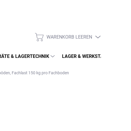
WARENKORB LEEREN
WARENKORB
ÄTE & LAGERTECHNIK
LAGER & WERKSTATT
MÖ
hböden, Fachlast 150 kg pro Fachboden