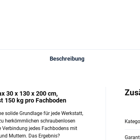
In den Warenkorb
In den Warenkorb
Beschreibung
Zus
ax 30 x 130 x 200 cm,
st 150 kg pro Fachboden
e solide Grundlage für jede Werkstatt,
 zu herkömmlichen schraubenlosen
Katego
e Verbindung jedes Fachbodens mit
und Muttern. Das Ergebnis?
Garant