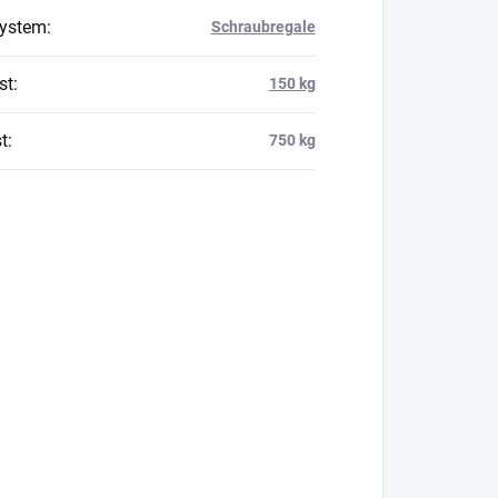
system
:
Schraubregale
st
:
150 kg
t
:
750 kg