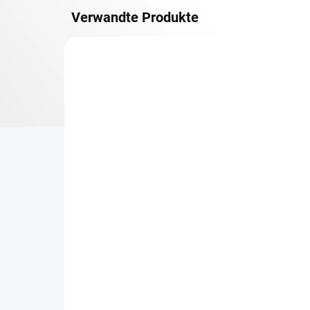
Verwandte Produkte
METALLBÖDEN
TOP: SCHRAUBREGALE
LIEFERZEIT CA. 21 TAGE
Zusatz-Fachboden
Be
Biedrax 30 x 130 cm,
Sc
Lichtgrau, Fachlast 150
Sc
kg
cm
€59,50
€6
€49,20 ohne MwSt.
€5,
−
+