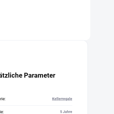
In den Warenkorb
ätzliche Parameter
rie
:
Kellerregale
ie
:
5 Jahre