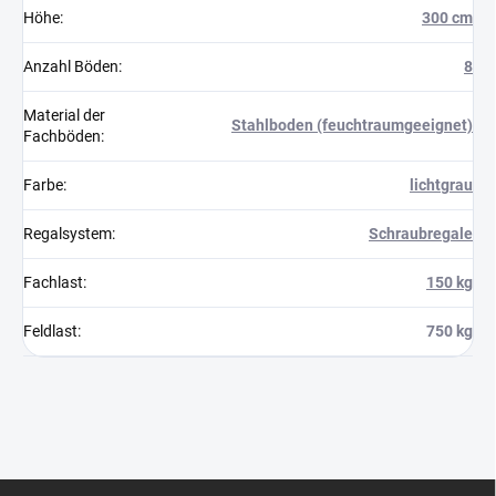
Höhe
:
300 cm
Anzahl Böden
:
8
Material der
Stahlboden (feuchtraumgeeignet)
Fachböden
:
Farbe
:
lichtgrau
Regalsystem
:
Schraubregale
Fachlast
:
150 kg
Feldlast
:
750 kg
F