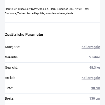
Hersteller: Bludovický Svatý Ján s.r.o., Horní Bludovice 307, 739 37 Horní
Bludovice, Tschechische Republik, www.deutscheregale.de
Zusätzliche Parameter
Kategorie
:
Kellerregale
Garantie
:
5 Jahre
Gewicht
:
48.3 kg
Artikel
:
Kellerregale
Tiefe
:
30 cm
Breite
:
130 cm