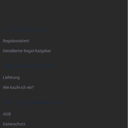
u
ß
z
e
i
ALLES ÜBER REGALE
l
Regalassistent
e
Detaillierter Regal-Ratgeber
VERSAND UND ZAHLUNG
Lieferung
Wie kaufe ich ein?
RECHTLICHE INFORMATIONEN
AGB
Datenschutz