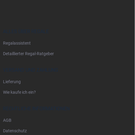
u
ß
z
e
i
ALLES ÜBER REGALE
l
Regalassistent
e
Detaillierter Regal-Ratgeber
VERSAND UND ZAHLUNG
Lieferung
Wie kaufe ich ein?
RECHTLICHE INFORMATIONEN
AGB
Datenschutz