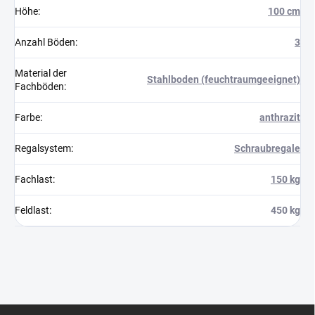
Höhe
:
100 cm
Anzahl Böden
:
3
Material der
Stahlboden (feuchtraumgeeignet)
Fachböden
:
Farbe
:
anthrazit
Regalsystem
:
Schraubregale
Fachlast
:
150 kg
Feldlast
:
450 kg
F