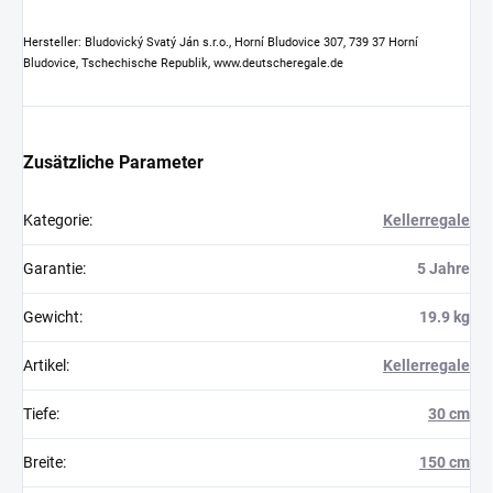
Hersteller: Bludovický Svatý Ján s.r.o., Horní Bludovice 307, 739 37 Horní
Bludovice, Tschechische Republik, www.deutscheregale.de
Zusätzliche Parameter
Kategorie
:
Kellerregale
Garantie
:
5 Jahre
Gewicht
:
19.9 kg
Artikel
:
Kellerregale
Tiefe
:
30 cm
Breite
:
150 cm