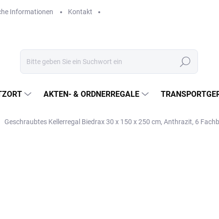
che Informationen
Kontakt
Suchen
TZORT
AKTEN- & ORDNERREGALE
TRANSPORTGER
Geschraubtes Kellerregal Biedrax 30 x 150 x 250 cm, Anthrazit, 6 Fac
€567
€468,60 ohne MwSt.
Verkaufspreis:
LIEFERZEIT CA. 21 TAGE