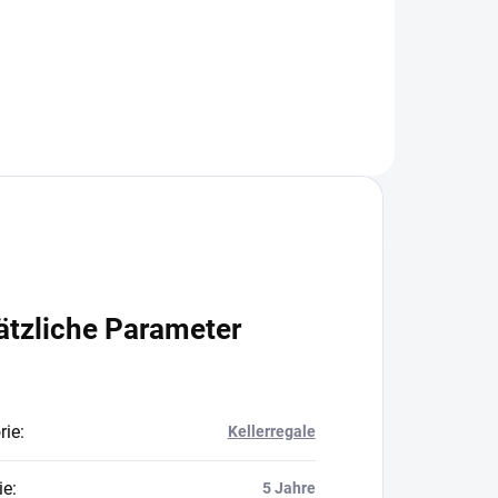
In den Warenkorb
ätzliche Parameter
rie
:
Kellerregale
ie
:
5 Jahre