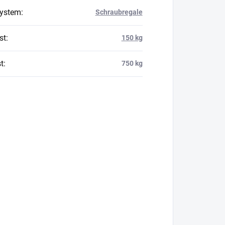
system
:
Schraubregale
st
:
150 kg
t
:
750 kg