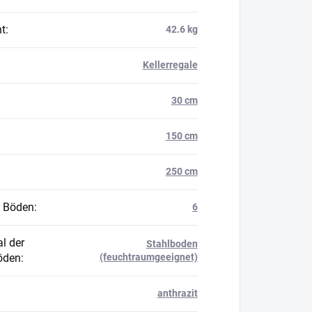
t
:
42.6 kg
Kellerregale
30 cm
150 cm
250 cm
 Böden
:
6
l der
Stahlboden
öden
:
(feuchtraumgeeignet)
anthrazit