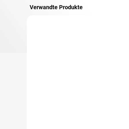
Verwandte Produkte
METALLBÖDEN
TOP: SCHRAUBREGALE
LIEFERZEIT CA. 21 TAGE
Zusatz-Fachboden
Be
Biedrax 30 x 150 cm,
Sc
Anthracit, Fachlast 150
Sc
kg
cm
€73,90
€6
€61,10 ohne MwSt.
€5,
−
+