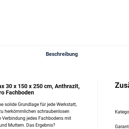
In den Warenkorb
In den Warenkorb
Beschreibung
Zus
x 30 x 150 x 250 cm, Anthrazit,
pro Fachboden
e solide Grundlage für jede Werkstatt,
 zu herkömmlichen schraubenlosen
Katego
e Verbindung jedes Fachbodens mit
und Muttern. Das Ergebnis?
Garant