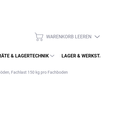
WARENKORB LEEREN
WARENKORB
ÄTE & LAGERTECHNIK
LAGER & WERKSTATT
MÖ
hböden, Fachlast 150 kg pro Fachboden