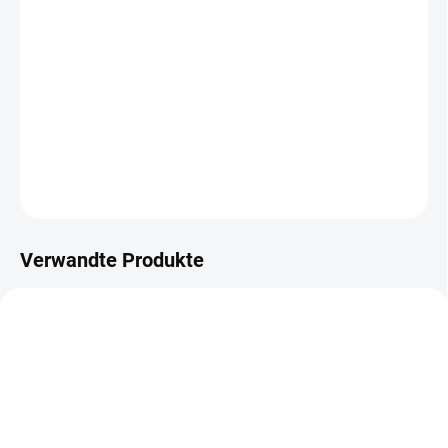
€513,20 ohne MwSt.
Verkaufspreis:
LIEFERZEIT CA. 21 TAGE
−
+
In den Warenkorb
DETAILLIERTE INFORMATIONEN
FRAGEN
Verwandte Produkte
METALLBÖDEN
TOP: SCHRAUBREGALE