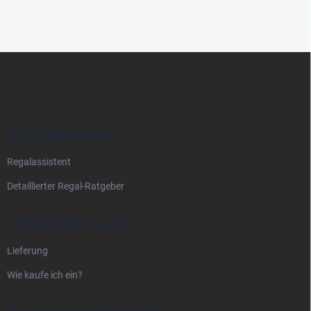
F
u
ß
z
e
i
ALLES ÜBER REGALE
l
Regalassistent
e
Detaillierter Regal-Ratgeber
VERSAND UND ZAHLUNG
Lieferung
Wie kaufe ich ein?