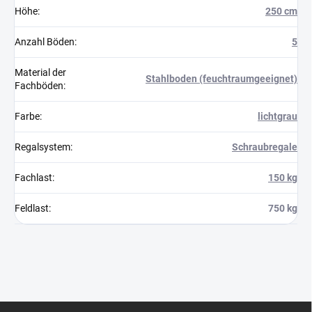
Höhe
:
250 cm
Anzahl Böden
:
5
Material der
Stahlboden (feuchtraumgeeignet)
Fachböden
:
Farbe
:
lichtgrau
Regalsystem
:
Schraubregale
Fachlast
:
150 kg
Feldlast
:
750 kg
F