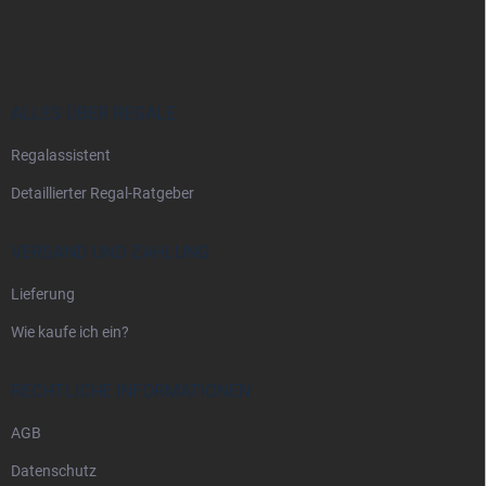
u
ß
z
e
i
ALLES ÜBER REGALE
l
Regalassistent
e
Detaillierter Regal-Ratgeber
VERSAND UND ZAHLUNG
Lieferung
Wie kaufe ich ein?
RECHTLICHE INFORMATIONEN
AGB
Datenschutz