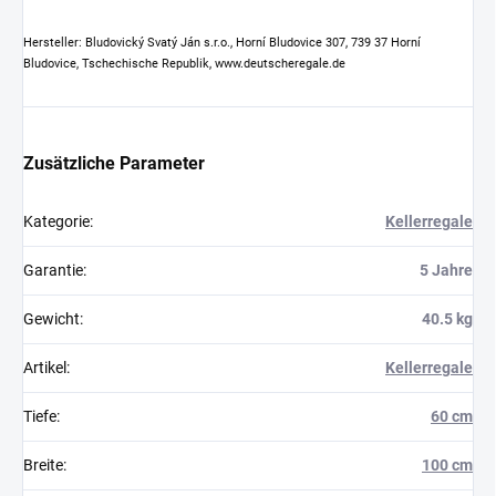
Hersteller: Bludovický Svatý Ján s.r.o., Horní Bludovice 307, 739 37 Horní
Bludovice, Tschechische Republik, www.deutscheregale.de
Zusätzliche Parameter
Kategorie
:
Kellerregale
Garantie
:
5 Jahre
Gewicht
:
40.5 kg
Artikel
:
Kellerregale
Tiefe
:
60 cm
Breite
:
100 cm