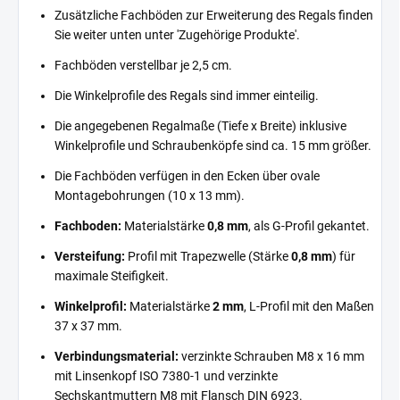
Zusätzliche Fachböden zur Erweiterung des Regals finden
Sie weiter unten unter 'Zugehörige Produkte'.
Fachböden verstellbar je 2,5 cm.
Die Winkelprofile des Regals sind immer einteilig.
Die angegebenen Regalmaße (Tiefe x Breite) inklusive
Winkelprofile und Schraubenköpfe sind ca. 15 mm größer.
Die Fachböden verfügen in den Ecken über ovale
Montagebohrungen (10 x 13 mm).
Fachboden:
Materialstärke
0,8 mm
, als G-Profil gekantet.
Versteifung:
Profil mit Trapezwelle (Stärke
0,8 mm
) für
maximale Steifigkeit.
Winkelprofil:
Materialstärke
2 mm
, L-Profil mit den Maßen
37 x 37 mm.
Verbindungsmaterial:
verzinkte Schrauben M8 x 16 mm
mit Linsenkopf ISO 7380-1 und verzinkte
Sechskantmuttern M8 mit Flansch DIN 6923.