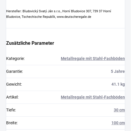
Hersteller: Bludovický Svatý Ján s.r.o., Horní Bludovice 307, 739 37 Horní
Bludovice, Tschechische Republik, www.deutscheregale.de
Zusätzliche Parameter
Kategorie
:
Metallregale mit Stahl-Fachböden
Garantie
:
5 Jahre
Gewicht
:
41.1 kg
Artikel
:
Metallregale mit Stahl-Fachböden
Tiefe
:
30 cm
Breite
:
100 cm