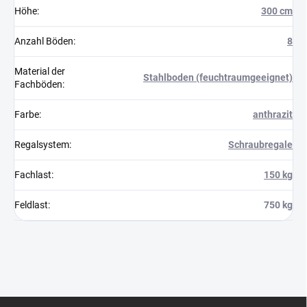
Höhe
:
300 cm
Anzahl Böden
:
8
Material der
Stahlboden (feuchtraumgeeignet)
Fachböden
:
Farbe
:
anthrazit
Regalsystem
:
Schraubregale
Fachlast
:
150 kg
Feldlast
:
750 kg
F