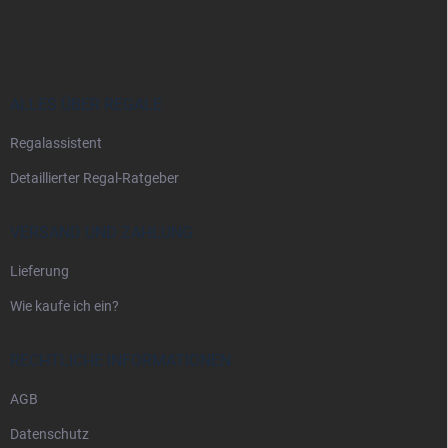
u
ß
z
e
i
ALLES ÜBER REGALE
l
Regalassistent
e
Detaillierter Regal-Ratgeber
VERSAND UND ZAHLUNG
Lieferung
Wie kaufe ich ein?
RECHTLICHE INFORMATIONEN
AGB
Datenschutz