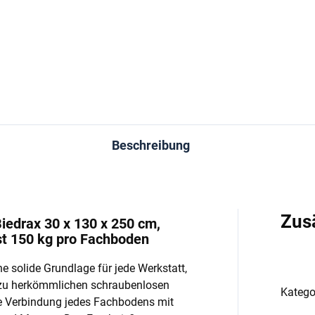
−
+
−
In den Warenkorb
In den Warenkorb
Beschreibung
Zus
iedrax 30 x 130 x 250 cm,
st 150 kg pro Fachboden
e solide Grundlage für jede Werkstatt,
 zu herkömmlichen schraubenlosen
Katego
e Verbindung jedes Fachbodens mit