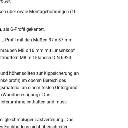
ößer.
cken über ovale Montagebohrungen (10
m
, als G-Profil gekantet.
, L-Profil mit den Maßen 37 x 37 mm.
chrauben M8 x 16 mm mit Linsenkopf
ntmuttern M8 mit Flansch DIN 6923.
und höher sollten zur Kippsicherung an
nkelprofil) im oberen Bereich des
gsmaterial an einem festen Untergrund
n (Wandbefestigung). Das
 Lieferumfang enthalten und muss
ei gleichmäßiger Lastverteilung. Das
s Fachbodens nicht überschreiten.