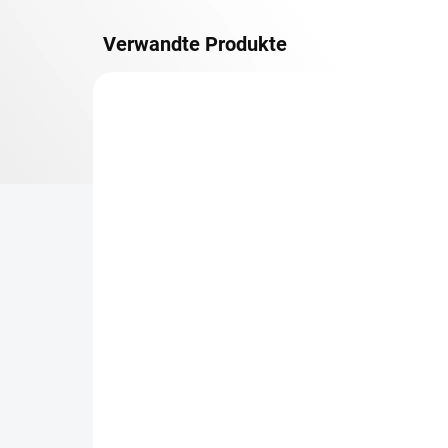
Verwandte Produkte
METALLBÖDEN
TOP: SCHRAUBREGALE
LIEFERZEIT CA. 21 TAGE
Zusatz-Fachboden
Be
Biedrax 30 x 130 cm,
Sc
Lichtgrau, Fachlast 150
Sc
kg
cm
€59,50
€6
€49,20 ohne MwSt.
€5,