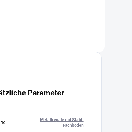
+
−
+
In den Warenkorb
ätzliche Parameter
Metallregale mit Stahl-
rie
:
Fachböden