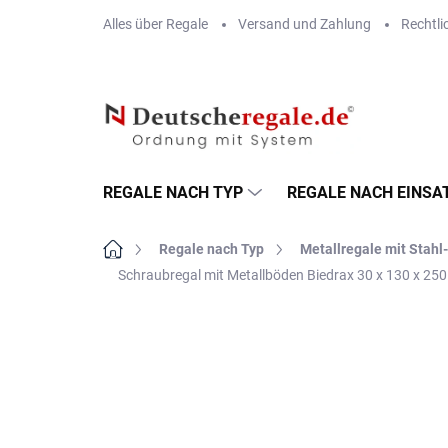
Zum
Alles über Regale
Versand und Zahlung
Rechtli
Inhalt
springen
REGALE NACH TYP
REGALE NACH EINSA
Startseite
Regale nach Typ
Metallregale mit Stah
Schraubregal mit Metallböden Biedrax 30 x 130 x 25
MARKE:
BIEDRAX
VERSAND GRATIS
METALLBÖDEN
TOP: SCHRAUBREGALE