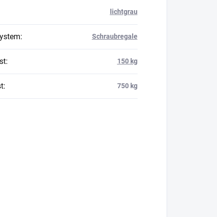
lichtgrau
system
:
Schraubregale
st
:
150 kg
t
:
750 kg