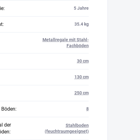
ie
:
5 Jahre
t
:
35.4 kg
Metallregale mit Stahl-
Fachböden
30 cm
130 cm
250 cm
 Böden
:
8
l der
Stahlboden
öden
:
(feuchtraumgeeignet)