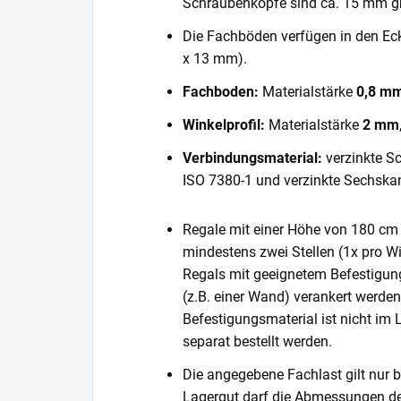
Schraubenköpfe sind ca. 15 mm gr
Die Fachböden verfügen in den E
x 13 mm).
Fachboden:
Materialstärke
0,8 m
Winkelprofil:
Materialstärke
2 mm
Verbindungsmaterial:
verzinkte S
ISO 7380-1 und verzinkte Sechska
Regale mit einer Höhe von 180 cm 
mindestens zwei Stellen (1x pro Wi
Regals mit geeignetem Befestigun
(z.B. einer Wand) verankert werde
Befestigungsmaterial ist nicht im
separat bestellt werden.
Die angegebene Fachlast gilt nur b
Lagergut darf die Abmessungen de