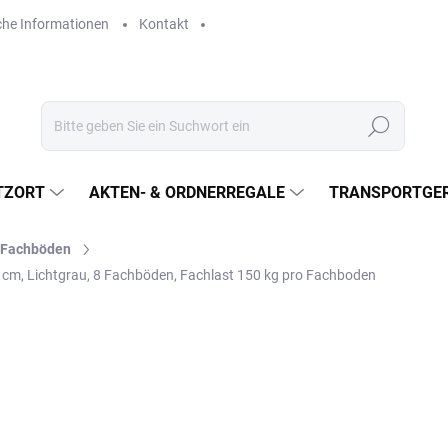
che Informationen
Kontakt
Suchen
TZORT
AKTEN- & ORDNERREGALE
TRANSPORTGER
l-Fachböden
0 cm, Lichtgrau, 8 Fachböden, Fachlast 150 kg pro Fachboden
€595,30
€492 ohne MwSt.