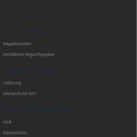
u
ß
z
e
i
ALLES ÜBER REGALE
l
Regalassistent
e
Detaillierter Regal-Ratgeber
VERSAND UND ZAHLUNG
Lieferung
Wie kaufe ich ein?
RECHTLICHE INFORMATIONEN
AGB
Datenschutz