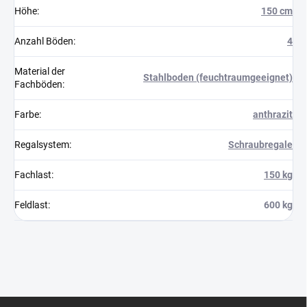
Höhe
:
150 cm
Anzahl Böden
:
4
Material der
Stahlboden (feuchtraumgeeignet)
Fachböden
:
Farbe
:
anthrazit
Regalsystem
:
Schraubregale
Fachlast
:
150 kg
Feldlast
:
600 kg
F