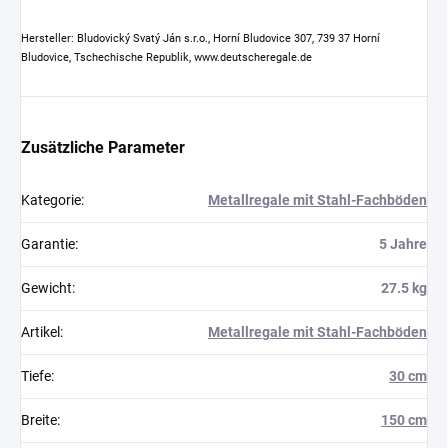
Hersteller: Bludovický Svatý Ján s.r.o., Horní Bludovice 307, 739 37 Horní
Bludovice, Tschechische Republik, www.deutscheregale.de
Zusätzliche Parameter
Kategorie
:
Metallregale mit Stahl-Fachböden
Garantie
:
5 Jahre
Gewicht
:
27.5 kg
Artikel
:
Metallregale mit Stahl-Fachböden
Tiefe
:
30 cm
Breite
:
150 cm