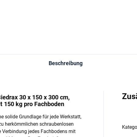
−
+
−
In den Warenkorb
In den Warenkorb
Beschreibung
Zus
iedrax 30 x 150 x 300 cm,
st 150 kg pro Fachboden
e solide Grundlage für jede Werkstatt,
 zu herkömmlichen schraubenlosen
Katego
e Verbindung jedes Fachbodens mit