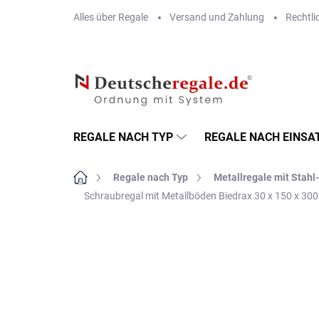
Zum
Alles über Regale
Versand und Zahlung
Rechtli
Inhalt
springen
REGALE NACH TYP
REGALE NACH EINSA
Startseite
Regale nach Typ
Metallregale mit Stah
Schraubregal mit Metallböden Biedrax 30 x 150 x 300
MARKE:
BIEDRAX
VERSAND GRATIS
METALLBÖDEN
TOP: SCHRAUBREGALE