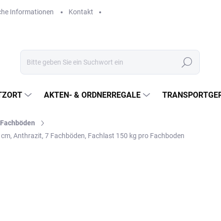
che Informationen
Kontakt
Suchen
TZORT
AKTEN- & ORDNERREGALE
TRANSPORTGER
l-Fachböden
 cm, Anthrazit, 7 Fachböden, Fachlast 150 kg pro Fachboden
€686,40
€567,30 ohne MwSt.