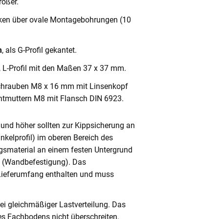
ößer.
cken über ovale Montagebohrungen (10
m
, als G-Profil gekantet.
, L-Profil mit den Maßen 37 x 37 mm.
chrauben M8 x 16 mm mit Linsenkopf
ntmuttern M8 mit Flansch DIN 6923.
und höher sollten zur Kippsicherung an
nkelprofil) im oberen Bereich des
gsmaterial an einem festen Untergrund
n (Wandbefestigung). Das
 Lieferumfang enthalten und muss
ei gleichmäßiger Lastverteilung. Das
s Fachbodens nicht überschreiten.