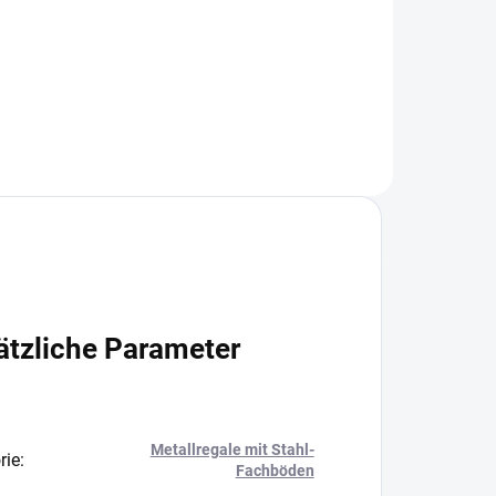
+
−
+
In den Warenkorb
ätzliche Parameter
Metallregale mit Stahl-
rie
:
Fachböden