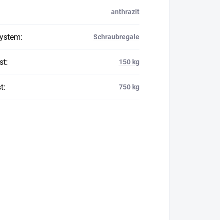
anthrazit
system
:
Schraubregale
st
:
150 kg
t
:
750 kg