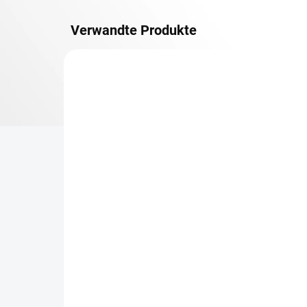
Verwandte Produkte
METALLBÖDEN
TOP: SCHRAUBREGALE
LIEFERZEIT CA. 21 TAGE
Zusatz-Fachboden
Be
Biedrax 30 x 150 cm,
Sc
Anthracit, Fachlast 150
Sc
kg
cm
€73,90
€6
€61,10 ohne MwSt.
€5,