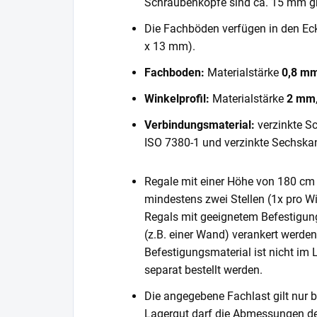
Schraubenköpfe sind ca. 15 mm gr
Die Fachböden verfügen in den E
x 13 mm).
Fachboden:
Materialstärke
0,8 m
Winkelprofil:
Materialstärke
2 mm
Verbindungsmaterial:
verzinkte S
ISO 7380-1 und verzinkte Sechska
Regale mit einer Höhe von 180 cm 
mindestens zwei Stellen (1x pro Wi
Regals mit geeignetem Befestigun
(z.B. einer Wand) verankert werde
Befestigungsmaterial ist nicht im
separat bestellt werden.
Die angegebene Fachlast gilt nur b
Lagergut darf die Abmessungen de