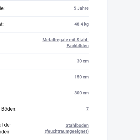
ie
:
5 Jahre
t
:
48.4 kg
Metallregale mit Stahl-
Fachböden
30 cm
150 cm
300 cm
 Böden
:
7
l der
Stahlboden
öden
:
(feuchtraumgeeignet)