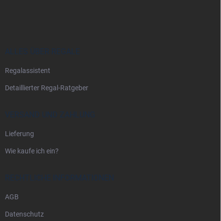
u
ß
z
e
i
ALLES ÜBER REGALE
l
Regalassistent
e
Detaillierter Regal-Ratgeber
VERSAND UND ZAHLUNG
Lieferung
Wie kaufe ich ein?
RECHTLICHE INFORMATIONEN
AGB
Datenschutz