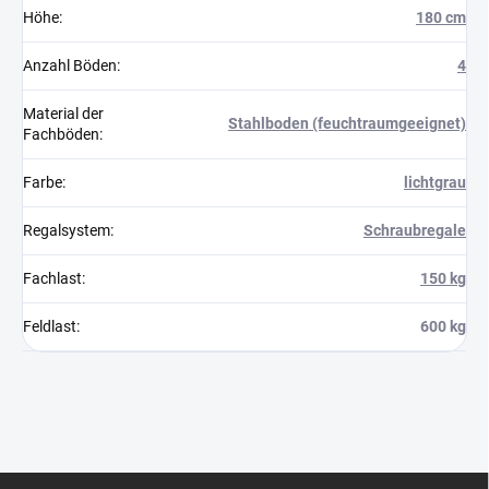
Höhe
:
180 cm
Anzahl Böden
:
4
Material der
Stahlboden (feuchtraumgeeignet)
Fachböden
:
Farbe
:
lichtgrau
Regalsystem
:
Schraubregale
Fachlast
:
150 kg
Feldlast
:
600 kg
F