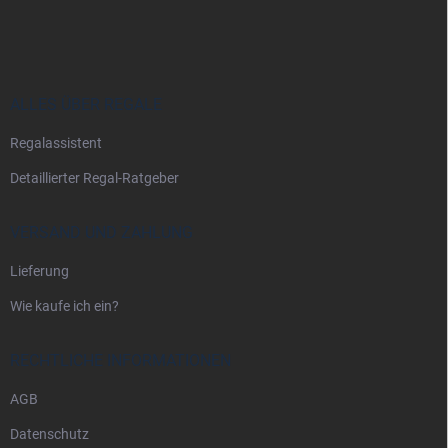
u
ß
z
e
i
ALLES ÜBER REGALE
l
Regalassistent
e
Detaillierter Regal-Ratgeber
VERSAND UND ZAHLUNG
Lieferung
Wie kaufe ich ein?
RECHTLICHE INFORMATIONEN
AGB
Datenschutz