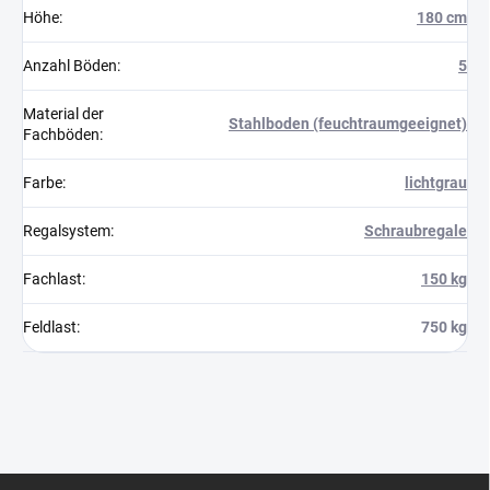
Höhe
:
180 cm
Anzahl Böden
:
5
Material der
Stahlboden (feuchtraumgeeignet)
Fachböden
:
Farbe
:
lichtgrau
Regalsystem
:
Schraubregale
Fachlast
:
150 kg
Feldlast
:
750 kg
F