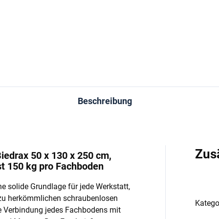
−
+
−
In den Warenkorb
In den Warenkorb
Beschreibung
Zus
iedrax 50 x 130 x 250 cm,
st 150 kg pro Fachboden
e solide Grundlage für jede Werkstatt,
 zu herkömmlichen schraubenlosen
Katego
e Verbindung jedes Fachbodens mit