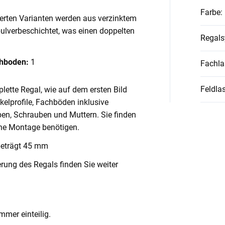
Farbe
:
ierten Varianten werden aus verzinktem
pulverbeschichtet, was einen doppelten
Regal
chboden:
1
Fachla
Feldlas
lette Regal, wie auf dem ersten Bild
nkelprofile, Fachböden inklusive
en, Schrauben und Muttern. Sie finden
ache Montage benötigen.
beträgt 45 mm
rung des Regals finden Sie weiter
mmer einteilig.