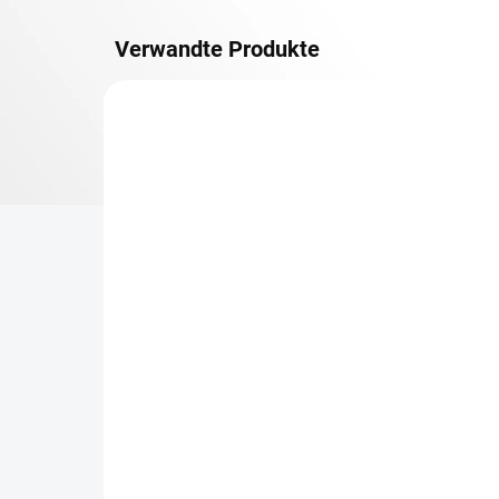
Verwandte Produkte
METALLBÖDEN
TOP: SCHRAUBREGALE
LIEFERZEIT CA. 21 TAGE
Zusatz-Fachboden
Be
Biedrax 50 x 130 cm,
Sc
Lichtgrau, Fachlast 150
Sc
kg
cm
€76,50
€7
€63,20 ohne MwSt.
€5,