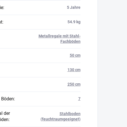
ie
:
5 Jahre
t
:
54.9 kg
Metallregale mit Stahl-
Fachböden
50 cm
130 cm
250 cm
 Böden
:
7
l der
Stahlboden
öden
:
(feuchtraumgeeignet)