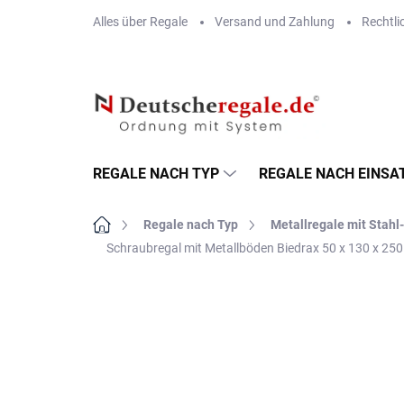
Zum
Alles über Regale
Versand und Zahlung
Rechtli
Inhalt
springen
REGALE NACH TYP
REGALE NACH EINSA
Startseite
Regale nach Typ
Metallregale mit Stah
Schraubregal mit Metallböden Biedrax 50 x 130 x 25
MARKE:
BIEDRAX
VERSAND GRATIS
METALLBÖDEN
TOP: SCHRAUBREGALE