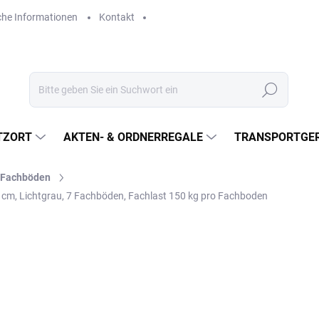
che Informationen
Kontakt
Suchen
TZORT
AKTEN- & ORDNERREGALE
TRANSPORTGER
l-Fachböden
0 cm, Lichtgrau, 7 Fachböden, Fachlast 150 kg pro Fachboden
€654,40
€540,80 ohne MwSt.