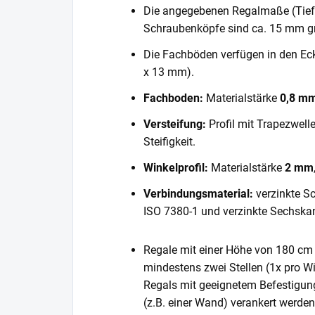
Die angegebenen Regalmaße (Tiefe 
Schraubenköpfe sind ca. 15 mm gr
Die Fachböden verfügen in den E
x 13 mm).
Fachboden:
Materialstärke
0,8 m
Versteifung:
Profil mit Trapezwell
Steifigkeit.
Winkelprofil:
Materialstärke
2 mm
Verbindungsmaterial:
verzinkte S
ISO 7380-1 und verzinkte Sechska
Regale mit einer Höhe von 180 cm 
mindestens zwei Stellen (1x pro Wi
Regals mit geeignetem Befestigun
(z.B. einer Wand) verankert werde