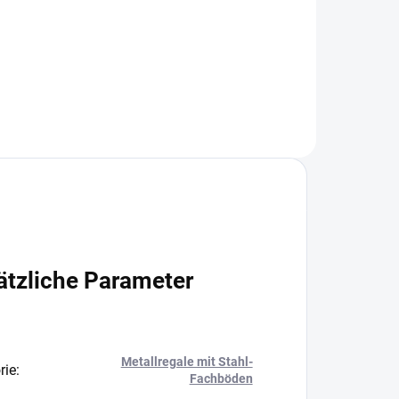
+
−
+
In den Warenkorb
ätzliche Parameter
Metallregale mit Stahl-
rie
:
Fachböden