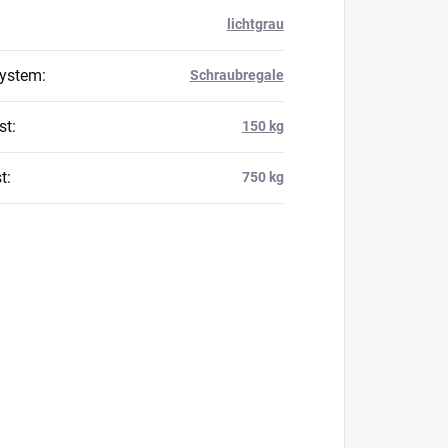
lichtgrau
system
:
Schraubregale
st
:
150 kg
t
:
750 kg