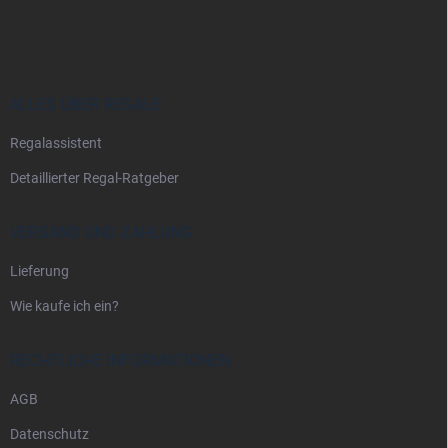
u
ß
z
e
i
ALLES ÜBER REGALE
l
Regalassistent
e
Detaillierter Regal-Ratgeber
VERSAND UND ZAHLUNG
Lieferung
Wie kaufe ich ein?
RECHTLICHE INFORMATIONEN
AGB
Datenschutz