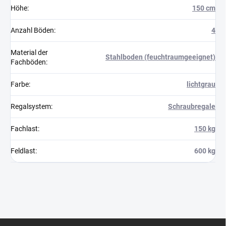
Höhe
:
150 cm
Anzahl Böden
:
4
Material der
Stahlboden (feuchtraumgeeignet)
Fachböden
:
Farbe
:
lichtgrau
Regalsystem
:
Schraubregale
Fachlast
:
150 kg
Feldlast
:
600 kg
F