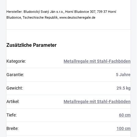
Hersteller: Bludovický Svatý Ján s.r.o., Horní Bludovice 307, 739 37 Horní
Bludovice, Tschechische Republik, www.deutscheregale.de
Zusätzliche Parameter
Kategorie
:
Metallregale mit Stahl-Fachböden
Garantie
:
5 Jahre
Gewicht
:
29.5 kg
Artikel
:
Metallregale mit Stahl-Fachböden
Tiefe
:
60 cm
Breite
:
100 cm