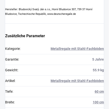
Hersteller: Bludovický Svatý Ján s.r.o., Horní Bludovice 307, 739 37 Horní
Bludovice, Tschechische Republik, www.deutscheregale.de
Zusätzliche Parameter
Kategorie
:
Metallregale mit Stahl-Fachböden
Garantie
:
5 Jahre
Gewicht
:
55.9 kg
Artikel
:
Metallregale mit Stahl-Fachböden
Tiefe
:
60 cm
Breite
:
100 cm