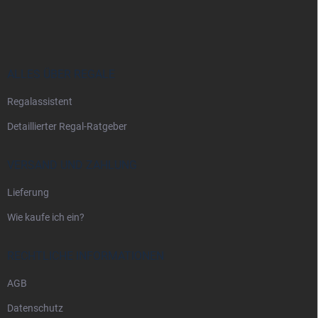
u
ß
z
e
i
ALLES ÜBER REGALE
l
Regalassistent
e
Detaillierter Regal-Ratgeber
VERSAND UND ZAHLUNG
Lieferung
Wie kaufe ich ein?
RECHTLICHE INFORMATIONEN
AGB
Datenschutz