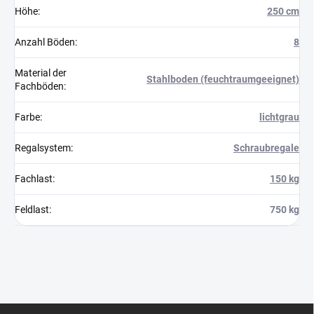
Höhe
:
250 cm
Anzahl Böden
:
8
Material der
Stahlboden (feuchtraumgeeignet)
Fachböden
:
Farbe
:
lichtgrau
Regalsystem
:
Schraubregale
Fachlast
:
150 kg
Feldlast
:
750 kg
F