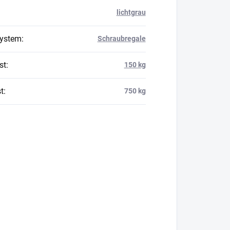
lichtgrau
system
:
Schraubregale
st
:
150 kg
t
:
750 kg