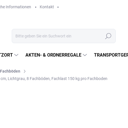
che Informationen
Kontakt
Suchen
TZORT
AKTEN- & ORDNERREGALE
TRANSPORTGER
l-Fachböden
0 cm, Lichtgrau, 8 Fachböden, Fachlast 150 kg pro Fachboden
€596,80
€493,20 ohne MwSt.