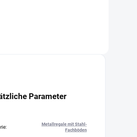
+
−
+
In den Warenkorb
ätzliche Parameter
Metallregale mit Stahl-
rie
:
Fachböden