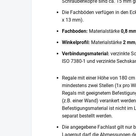
Schraubenköpfe sind ca. 15 mm gr
Die Fachböden verfügen in den E
x 13 mm).
Fachboden:
Materialstärke
0,8 m
Winkelprofil:
Materialstärke
2 mm
Verbindungsmaterial:
verzinkte S
ISO 7380-1 und verzinkte Sechska
Regale mit einer Höhe von 180 cm 
mindestens zwei Stellen (1x pro Wi
Regals mit geeignetem Befestigun
(z.B. einer Wand) verankert werde
Befestigungsmaterial ist nicht im
separat bestellt werden.
Die angegebene Fachlast gilt nur b
Lagergut darf die Abmessungen de