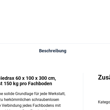
−
+
−
In den Warenkorb
In den Warenkorb
Beschreibung
Zus
iedrax 60 x 100 x 300 cm,
st 150 kg pro Fachboden
e solide Grundlage für jede Werkstatt,
 zu herkömmlichen schraubenlosen
Katego
e Verbindung jedes Fachbodens mit