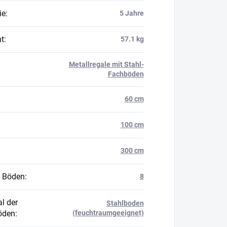
ie
:
5 Jahre
t
:
57.1 kg
Metallregale mit Stahl-
Fachböden
60 cm
100 cm
300 cm
 Böden
:
8
l der
Stahlboden
öden
:
(feuchtraumgeeignet)