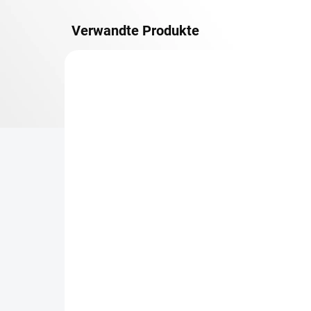
Verwandte Produkte
METALLBÖDEN
TOP: SCHRAUBREGALE
LIEFERZEIT CA. 21 TAGE
Zusatz-Fachboden
Be
Biedrax 60 x 100 cm,
Sc
Lichtgrau, Fachlast 150
Sc
kg
cm
€54,30
€7
€44,90 ohne MwSt.
€6,