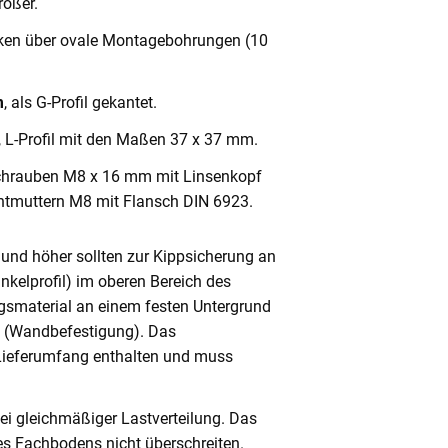
ößer.
cken über ovale Montagebohrungen (10
m
, als G-Profil gekantet.
, L-Profil mit den Maßen 37 x 37 mm.
chrauben M8 x 16 mm mit Linsenkopf
ntmuttern M8 mit Flansch DIN 6923.
und höher sollten zur Kippsicherung an
nkelprofil) im oberen Bereich des
gsmaterial an einem festen Untergrund
n (Wandbefestigung). Das
 Lieferumfang enthalten und muss
ei gleichmäßiger Lastverteilung. Das
s Fachbodens nicht überschreiten.