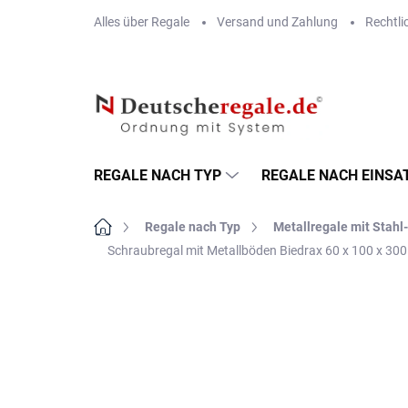
Zum
Alles über Regale
Versand und Zahlung
Rechtli
Inhalt
springen
REGALE NACH TYP
REGALE NACH EINSA
Startseite
Regale nach Typ
Metallregale mit Stah
Schraubregal mit Metallböden Biedrax 60 x 100 x 30
MARKE:
BIEDRAX
VERSAND GRATIS
METALLBÖDEN
TOP: SCHRAUBREGALE