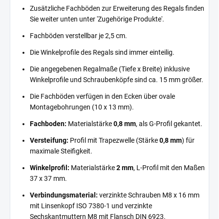
Zusätzliche Fachböden zur Erweiterung des Regals finden
Sie weiter unten unter 'Zugehörige Produkte'.
Fachböden verstellbar je 2,5 cm.
Die Winkelprofile des Regals sind immer einteilig.
Die angegebenen Regalmaße (Tiefe x Breite) inklusive
Winkelprofile und Schraubenköpfe sind ca. 15 mm größer.
Die Fachböden verfügen in den Ecken über ovale
Montagebohrungen (10 x 13 mm).
Fachboden:
Materialstärke
0,8 mm
, als G-Profil gekantet.
Versteifung:
Profil mit Trapezwelle (Stärke
0,8 mm
) für
maximale Steifigkeit.
Winkelprofil:
Materialstärke
2 mm
, L-Profil mit den Maßen
37 x 37 mm.
Verbindungsmaterial:
verzinkte Schrauben M8 x 16 mm
mit Linsenkopf ISO 7380-1 und verzinkte
Sechskantmuttern M8 mit Flansch DIN 6923.