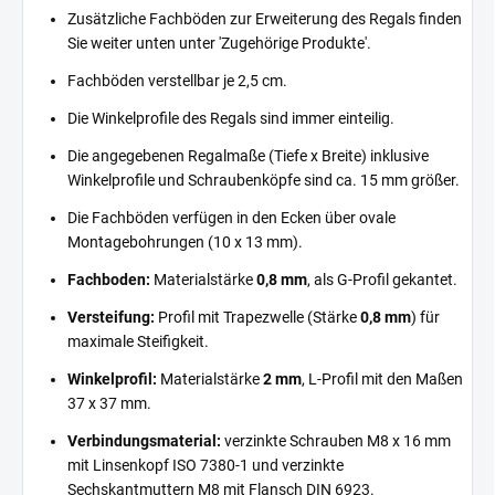
Zusätzliche Fachböden zur Erweiterung des Regals finden
Sie weiter unten unter 'Zugehörige Produkte'.
Fachböden verstellbar je 2,5 cm.
Die Winkelprofile des Regals sind immer einteilig.
Die angegebenen Regalmaße (Tiefe x Breite) inklusive
Winkelprofile und Schraubenköpfe sind ca. 15 mm größer.
Die Fachböden verfügen in den Ecken über ovale
Montagebohrungen (10 x 13 mm).
Fachboden:
Materialstärke
0,8 mm
, als G-Profil gekantet.
Versteifung:
Profil mit Trapezwelle (Stärke
0,8 mm
) für
maximale Steifigkeit.
Winkelprofil:
Materialstärke
2 mm
, L-Profil mit den Maßen
37 x 37 mm.
Verbindungsmaterial:
verzinkte Schrauben M8 x 16 mm
mit Linsenkopf ISO 7380-1 und verzinkte
Sechskantmuttern M8 mit Flansch DIN 6923.