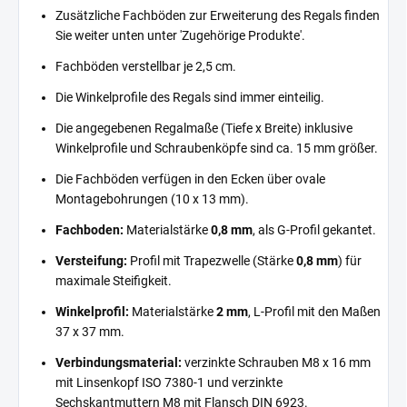
Zusätzliche Fachböden zur Erweiterung des Regals finden
Sie weiter unten unter 'Zugehörige Produkte'.
Fachböden verstellbar je 2,5 cm.
Die Winkelprofile des Regals sind immer einteilig.
Die angegebenen Regalmaße (Tiefe x Breite) inklusive
Winkelprofile und Schraubenköpfe sind ca. 15 mm größer.
Die Fachböden verfügen in den Ecken über ovale
Montagebohrungen (10 x 13 mm).
Fachboden:
Materialstärke
0,8 mm
, als G-Profil gekantet.
Versteifung:
Profil mit Trapezwelle (Stärke
0,8 mm
) für
maximale Steifigkeit.
Winkelprofil:
Materialstärke
2 mm
, L-Profil mit den Maßen
37 x 37 mm.
Verbindungsmaterial:
verzinkte Schrauben M8 x 16 mm
mit Linsenkopf ISO 7380-1 und verzinkte
Sechskantmuttern M8 mit Flansch DIN 6923.