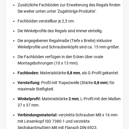
Zusätzliche Fachböden zur Erweiterung des Regals finden
Sie weiter unten unter 'Zugehörige Produkte'.
Fachböden verstellbar je 2,5 cm.
Die Winkelprofile des Regals sind immer einteilig.
Die angegebenen Regalmaße (Tiefe x Breite) inklusive
Winkelprofile und Schraubenköpfe sind ca. 15 mm größer.
Die Fachböden verfügen in den Ecken über ovale
Montagebohrungen (10 x 13 mm).
Fachboden:
Materialstärke
0,8 mm
, als G-Profil gekantet.
Versteifung:
Profil mit Trapezwelle (Stärke
0,8 mm
) für
maximale Steifigkeit.
Winkelprofil:
Materialstärke
2 mm
, L-Profil mit den Maßen
37 x 37 mm.
Verbindungsmaterial:
verzinkte Schrauben M8 x 16 mm
mit Linsenkopf ISO 7380-1 und verzinkte
Sechskantmuttern M8 mit Flansch DIN 6923.