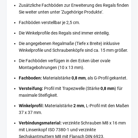
Zusätzliche Fachböden zur Erweiterung des Regals finden
Sie weiter unten unter 'Zugehörige Produkte'.
Fachböden verstellbar je 2,5 cm.
Die Winkelprofile des Regals sind immer einteilig.
Die angegebenen Regalmaße (Tiefe x Breite) inklusive
Winkelprofile und Schraubenköpfe sind ca. 15 mm größer.
Die Fachböden verfügen in den Ecken über ovale
Montagebohrungen (10 x 13 mm).
Fachboden:
Materialstärke
0,8 mm
, als G-Profil gekantet.
Versteifung:
Profil mit Trapezwelle (Stärke
0,8 mm
) für
maximale Steifigkeit.
Winkelprofil:
Materialstärke
2 mm
, L-Profil mit den Maßen
37 x 37 mm.
Verbindungsmaterial:
verzinkte Schrauben M8 x 16 mm
mit Linsenkopf ISO 7380-1 und verzinkte
Sechskantmuttern M8 mit Flansch DIN 6923.