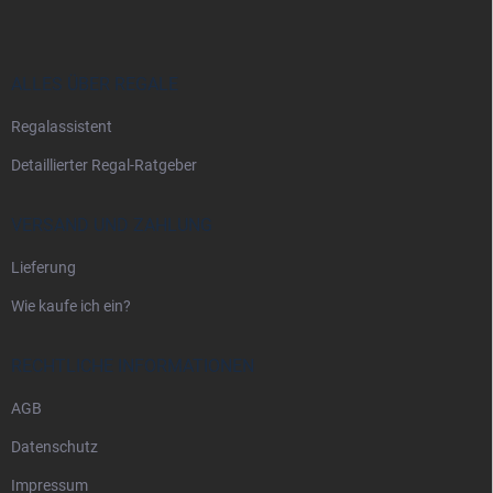
ß
z
e
i
ALLES ÜBER REGALE
l
Regalassistent
e
Detaillierter Regal-Ratgeber
VERSAND UND ZAHLUNG
Lieferung
Wie kaufe ich ein?
RECHTLICHE INFORMATIONEN
AGB
Datenschutz
Impressum