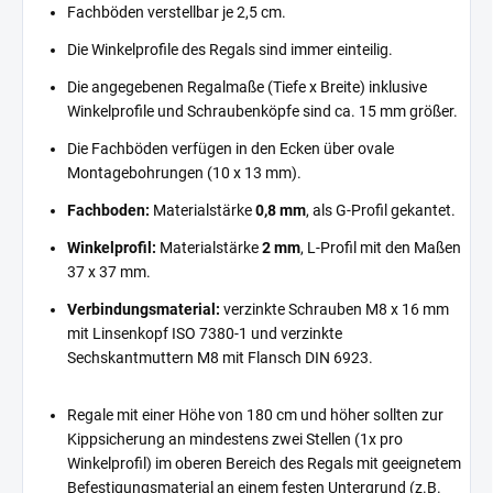
Fachböden verstellbar je 2,5 cm.
Die Winkelprofile des Regals sind immer einteilig.
Die angegebenen Regalmaße (Tiefe x Breite) inklusive
Winkelprofile und Schraubenköpfe sind ca. 15 mm größer.
Die Fachböden verfügen in den Ecken über ovale
Montagebohrungen (10 x 13 mm).
Fachboden:
Materialstärke
0,8 mm
, als G-Profil gekantet.
Winkelprofil:
Materialstärke
2 mm
, L-Profil mit den Maßen
37 x 37 mm.
Verbindungsmaterial:
verzinkte Schrauben M8 x 16 mm
mit Linsenkopf ISO 7380-1 und verzinkte
Sechskantmuttern M8 mit Flansch DIN 6923.
Regale mit einer Höhe von 180 cm und höher sollten zur
Kippsicherung an mindestens zwei Stellen (1x pro
Winkelprofil) im oberen Bereich des Regals mit geeignetem
Befestigungsmaterial an einem festen Untergrund (z.B.