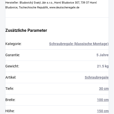
Hersteller: Bludovický Svatý Ján s.r.o., Horní Bludovice 307, 739 37 Horní
Bludovice, Tschechische Republik, www.deutscheregale.de
Zusätzliche Parameter
Kategorie
:
Schraubregale (klassische Montage)
Garantie
:
5 Jahre
Gewicht
:
21.5 kg
Artikel
:
Schraubregale
Tiefe
:
30 cm
Breite
:
100 cm
Höhe
:
150 cm