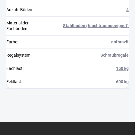
Anzahl Böden
:
4
Material der
Stahlboden (feuchtraumgeeignet)
Fachböden
:
Farbe
:
anthrazit
Regalsystem
:
Schraubregale
Fachlast
:
150 kg
Feldlast
:
600 kg
F
u