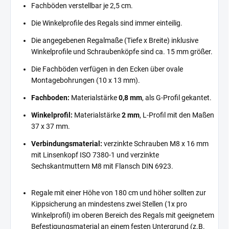
Fachböden verstellbar je 2,5 cm.
Die Winkelprofile des Regals sind immer einteilig.
Die angegebenen Regalmaße (Tiefe x Breite) inklusive
Winkelprofile und Schraubenköpfe sind ca. 15 mm größer.
Die Fachböden verfügen in den Ecken über ovale
Montagebohrungen (10 x 13 mm).
Fachboden:
Materialstärke
0,8 mm
, als G-Profil gekantet.
Winkelprofil:
Materialstärke
2 mm
, L-Profil mit den Maßen
37 x 37 mm.
Verbindungsmaterial:
verzinkte Schrauben M8 x 16 mm
mit Linsenkopf ISO 7380-1 und verzinkte
Sechskantmuttern M8 mit Flansch DIN 6923.
Regale mit einer Höhe von 180 cm und höher sollten zur
Kippsicherung an mindestens zwei Stellen (1x pro
Winkelprofil) im oberen Bereich des Regals mit geeignetem
Befestigungsmaterial an einem festen Untergrund (z.B.