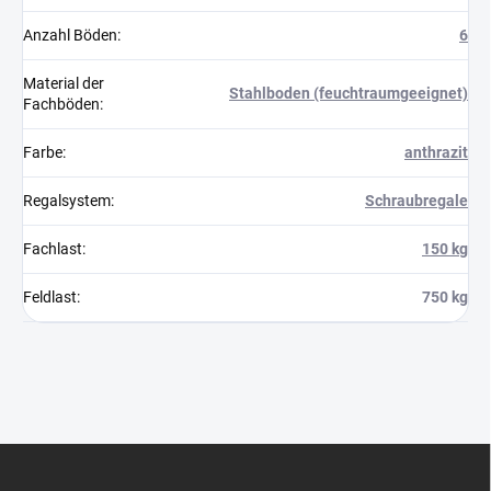
Anzahl Böden
:
6
Material der
Stahlboden (feuchtraumgeeignet)
Fachböden
:
Farbe
:
anthrazit
Regalsystem
:
Schraubregale
Fachlast
:
150 kg
Feldlast
:
750 kg
F
u