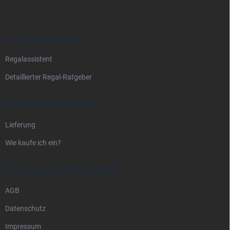
ß
z
e
i
ALLES ÜBER REGALE
l
Regalassistent
e
Detaillierter Regal-Ratgeber
VERSAND UND ZAHLUNG
Lieferung
Wie kaufe ich ein?
RECHTLICHE INFORMATIONEN
AGB
Datenschutz
Impressum