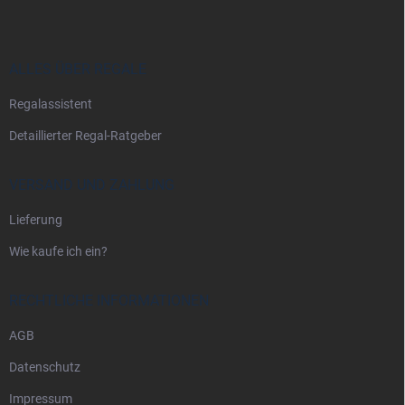
ß
z
e
i
ALLES ÜBER REGALE
l
Regalassistent
e
Detaillierter Regal-Ratgeber
VERSAND UND ZAHLUNG
Lieferung
Wie kaufe ich ein?
RECHTLICHE INFORMATIONEN
AGB
Datenschutz
Impressum