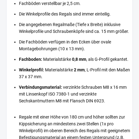
Fachböden verstellbar je 2,5 cm.
Die Winkelprofile des Regals sind immer einteilig.
Die angegebenen Regalmaße (Tiefe x Breite) inklusive
Winkelprofile und Schraubenköpfe sind ca. 15 mm größer.
Die Fachböden verfügen in den Ecken über ovale
Montagebohrungen (10 x 13 mm).
Fachboden:
Materialstärke
0,8 mm
, als G-Profil gekantet.
Winkelprofil:
Materialstärke
2 mm
, L-Profil mit den Maßen
37 x 37 mm.
Verbindungsmaterial:
verzinkte Schrauben M8 x 16 mm
mit Linsenkopf ISO 7380-1 und verzinkte
Sechskantmuttern M8 mit Flansch DIN 6923.
Regale mit einer Höhe von 180 cm und höher sollten zur
Kippsicherung an mindestens zwei Stellen (1x pro
Winkelprofil) im oberen Bereich des Regals mit geeignetem
Befestigungsmaterial an einem festen Untergrund (z.B.