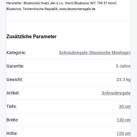
Hersteller: Bludovický Svatý Ján s.r.o., Horní Bludovice 307, 739 37 Horní
Bludovice, Tschechische Republik, www.deutscheregale.de
Zusätzliche Parameter
Kategorie
:
Schraubregale (klassische Montage)
Garantie
:
5 Jahre
Gewicht
:
23.3 kg
Artikel
:
Schraubregale
Tiefe
:
30 cm
Breite
:
130 cm
Höhe
:
120 cm