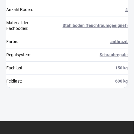
Anzahl Böden
:
4
Material der
Stahlboden (feuchtraumgeeignet)
Fachböden
:
Farbe
:
anthrazit
Regalsystem
:
Schraubregale
Fachlast
:
150 kg
Feldlast
:
600 kg
F
u